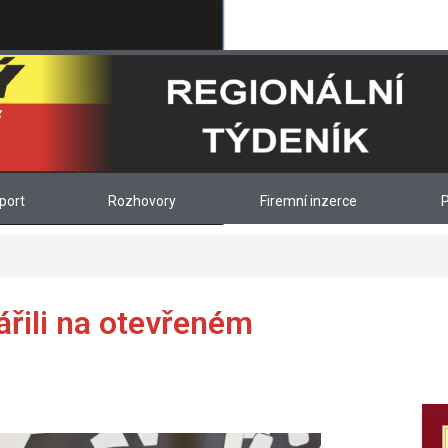
port
Rozhovory
Firemní inzerce
P
ářili na otevřeném