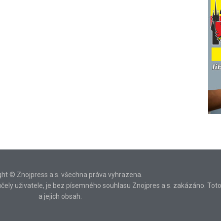
ght © Znojpress a.s. všechna práva vyhrazena.
ní účely uživatele, je bez písemného souhlasu Znojpres a.s. zakázáno. Tot
a jejich obsah.