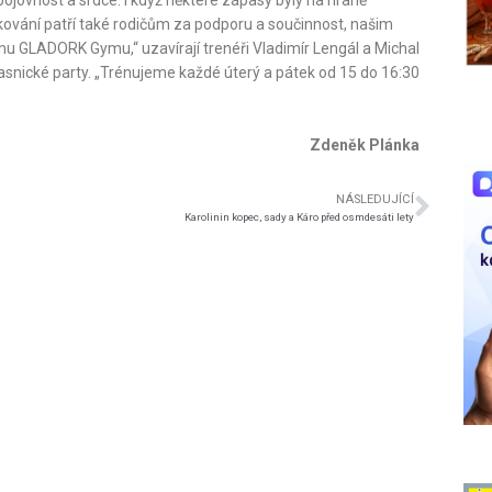
oděkování patří také rodičům za podporu a součinnost, našim
GLADORK Gymu,“ uzavírají trenéři Vladimír Lengál a Michal
pasnické party. „Trénujeme každé úterý a pátek od 15 do 16:30
Zdeněk Plánka
NÁSLEDUJÍCÍ
Karolinin kopec, sady a Káro před osmdesáti lety