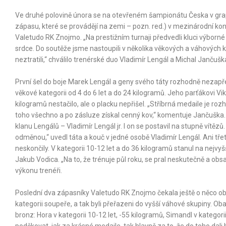
Ve druhé polovině února se na otevřeném šampionátu Česka v grapp
zápasu, které se provádějí na zemi – pozn. red.) v mezinárodní ko
Valetudo RK Znojmo. „Na prestižním turnaji předvedli kluci výborn
srdce. Do soutěže jsme nastoupili v několika věkových a váhových k
neztratili,“ chválilo trenérské duo Vladimír Lengál a Michal Jančušk
První šel do boje Marek Lengál a geny svého táty rozhodně nezapře
věkové kategorii od 4 do 6 let a do 24 kilogramů. Jeho parťákovi Vikt
kilogramů nestačilo, ale o placku nepřišel. „Stříbrná medaile je ro
toho všechno a po zásluze získal cenný kov,“ komentuje Jančuška. V
klanu Lengálů – Vladimír Lengál jr. I on se postavil na stupně vítěz
odměnou,“ uvedl táta a kouč v jedné osobě Vladimír Lengál. Ani 
neskončily. V kategorii 10-12 let a do 36 kilogramů stanul na nejvyš
Jakub Vodica. „Na to, že trénuje půl roku, se pral neskutečně a obsadi
výkonu trenéři.
Poslední dva zápasníky Valetudo RK Znojmo čekala ještě o něco ob
kategorii soupeře, a tak byli přeřazeni do vyšší váhové skupiny. Oba
bronz: Hora v kategorii 10-12 let, -55 kilogramů, Simandl v kategor
poděkovat, jak za krásné medaile, tak hlavně za to, že do toho dali