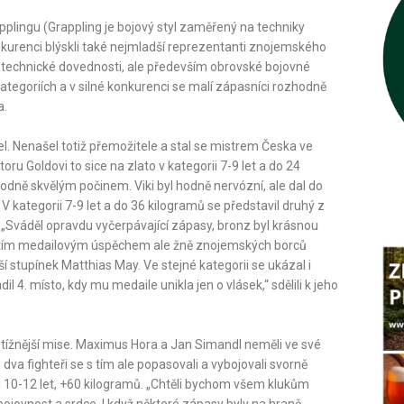
lingu (Grappling je bojový styl zaměřený na techniky
nkurenci blýskli také nejmladší reprezentanti znojemského
é technické dovednosti, ale především obrovské bojovné
ategoriích a v silné konkurenci se malí zápasníci rozhodně
a.
l. Nenašel totiž přemožitele a stal se mistrem Česka ve
oru Goldovi to sice na zlato v kategorii 7-9 let a do 24
zhodně skvělým počinem. Viki byl hodně nervózní, ale dal do
 kategorii 7-9 let a do 36 kilogramů se představil druhý z
ů. „Sváděl opravdu vyčerpávající zápasy, bronz byl krásnou
třetím medailovým úspěchem ale žně znojemských borců
ší stupínek Matthias May. Ve stejné kategorii se ukázal i
l 4. místo, kdy mu medaile unikla jen o vlásek,“ sdělili k jeho
tížnější mise. Maximus Hora a Jan Simandl neměli ve své
 dva fighteři se s tím ale popasovali a vybojovali svorně
ii 10-12 let, +60 kilogramů. „Chtěli bychom všem klukům
 bojovnost a srdce. I když některé zápasy byly na hraně