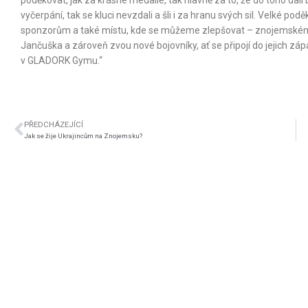
vyčerpání, tak se kluci nevzdali a šli i za hranu svých sil. Velké p
sponzorům a také místu, kde se můžeme zlepšovat – znojemskému 
Jančuška a zároveň zvou nové bojovníky, ať se připojí do jejich zá
v GLADORK Gymu.“
PŘEDCHÁZEJÍCÍ
Jak se žije Ukrajincům na Znojemsku?