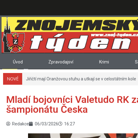
Úvod
Zpravodajsví
Krimi
S
NOVÉ
Jiřičtí mají Oranžovou stuhu a utkají se v celostátním kole
Mladí bojovníci Valetudo RK z
šampionátu Česka
Redakce
06/03/2026
16:27