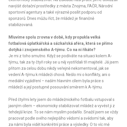
navýšit dotační prostředky z města Znojma, FAČR, Národní
sportovní agentury a také výrazně posílit podporu od
sponzorů. Dnes můžu říct, že mládež je finančně
stabilizovaná.
Mluvíme spolu zrovna v době, kdy propukla velká
fotbalová úplatkářská a sázkařská aféra, která se přímo
dotýká i znojemského A-týmu. Co na ni říkáte?
Je mi z toho smutno. Když se podíváte na situaci kolem A-
týmu, tak za ty čtyři roky se u něj vystřídali tři majitelé. Já jsem
přitom za celou dobu nikdy veřejně nekomentoval, jak se
vedení A-týmu k mládeži chová. Nešlo mi o konflikty, ani o
mediální vyjádření – naším hlavním cílem byla práce s
mládeží a její postupné posouvání směrem k A-týmu.
Před čtyřmi lety jsem do mládežnického fotbalu vstupoval s
jasným cílem – ekonomicky stabilizovat mládež a vyvést ji z
tehdejší krize. To se nám myslím podařilo. Snažil jsem se vždy
pracovat podle svého nejlepšího vědomí a svědomí tak, aby
za námi byla vidět konkrétní práce a výsledky. O to víc mě