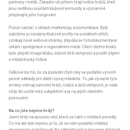
partnery i médii. Zásadní roli přitom hrají rodiče hráčů, kteří
jsou nedílnou součástí klubové komunity a významně
přispívají k jeho fungování.
Posun nastal i v oblasti marketingu a komunikace. Byly
založeny a rozvíjeny klubové profily na sociálních sítích,
vznikají nové webové stránky, zlepšila se fotodokumentace
utkání i spolupráce s regionálními médii. Cílem těchto kroků
bylo zlepšit image klubu, oslovit širší veřejnost a posílit zájem
o mládežnický fotbal.
Celkově lze říci, že za poslední čtyři roky se podařilo vytvořit
pevné základy pro další rozvoj mládeže. To, jak výrazně tyto
změny vnímají samotní hráči, rodiče a širší veřejnost, je však
vždy do určité míry subjektivní a je na jejich vlastním
posouzení.
Na co jste nejvíce hrdý?
Jsem hrdý na spoustu věcí, které se nám v mládeži povedly.
Co mě ale těší nejvíce, je to, že se nám podařilo mládež
ekonomicky stabilizovat. Na základě naší práce jsme dokázali