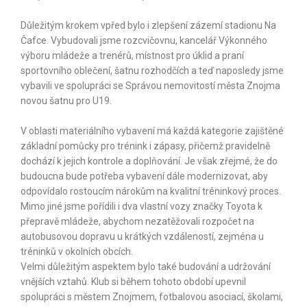
Důležitým krokem vpřed bylo i zlepšení zázemí stadionu Na
Čafce. Vybudovali jsme rozcvičovnu, kancelář Výkonného
výboru mládeže a trenérů, místnost pro úklid a praní
sportovního oblečení, šatnu rozhodčích a teď naposledy jsme
vybavili ve spolupráci se Správou nemovitostí města Znojma
novou šatnu pro U19.
V oblasti materiálního vybavení má každá kategorie zajištěné
základní pomůcky pro trénink i zápasy, přičemž pravidelně
dochází k jejich kontrole a doplňování. Je však zřejmé, že do
budoucna bude potřeba vybavení dále modernizovat, aby
odpovídalo rostoucím nárokům na kvalitní tréninkový proces.
Mimo jiné jsme pořídili i dva vlastní vozy značky Toyota k
přepravě mládeže, abychom nezatěžovali rozpočet na
autobusovou dopravu u krátkých vzdáleností, zejména u
tréninků v okolních obcích.
Velmi důležitým aspektem bylo také budování a udržování
vnějších vztahů. Klub si během tohoto období upevnil
spolupráci s městem Znojmem, fotbalovou asociací, školami,