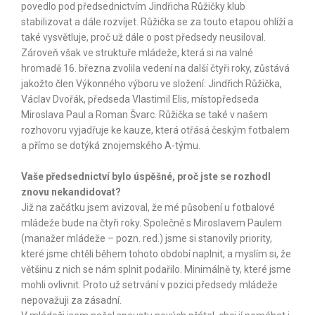
povedlo pod předsednictvím Jindřicha Růžičky klub
stabilizovat a dále rozvíjet. Růžička se za touto etapou ohlíží a
také vysvětluje, proč už dále o post předsedy neusiloval.
Zároveň však ve struktuře mládeže, která si na valné
hromadě 16. března zvolila vedení na další čtyři roky, zůstává
jakožto člen Výkonného výboru ve složení: Jindřich Růžička,
Václav Dvořák, předseda Vlastimil Elis, místopředseda
Miroslava Paul a Roman Švarc. Růžička se také v našem
rozhovoru vyjadřuje ke kauze, která otřásá českým fotbalem
a přímo se dotýká znojemského A-týmu.
Vaše předsednictví bylo úspěšné, proč jste se rozhodl
znovu nekandidovat?
Již na začátku jsem avizoval, že mé působení u fotbalové
mládeže bude na čtyři roky. Společně s Miroslavem Paulem
(manažer mládeže – pozn. red.) jsme si stanovily priority,
které jsme chtěli během tohoto období naplnit, a myslím si, že
většinu z nich se nám splnit podařilo. Minimálně ty, které jsme
mohli ovlivnit. Proto už setrvání v pozici předsedy mládeže
nepovažuji za zásadní.