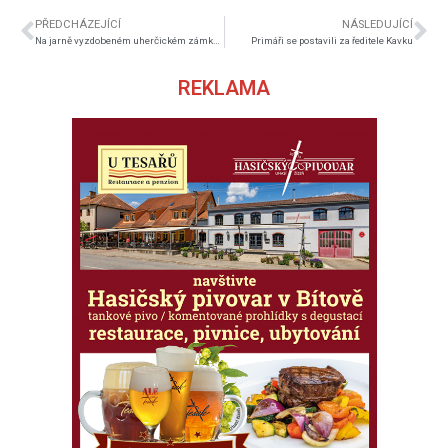
PŘEDCHÁZEJÍCÍ
NÁSLEDUJÍCÍ
Na jarně vyzdobeném uherčickém zámku chystají opravu věže
Primáři se postavili za ředitele Kavku
REKLAMA