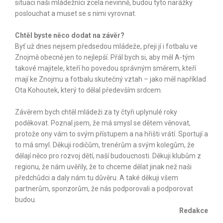
situaci naši mládežníci zcela nevinně, budou tyto narážky
poslouchat a muset se s nimi vyrovnat.
Chtěl byste něco dodat na závěr?
Byť už dnes nejsem předsedou mládeže, přeji jí i fotbalu ve
Znojmě obecně jen to nejlepší. Přál bych si, aby měl A-tým
takové majitele, kteří ho povedou správným směrem, kteří
mají ke Znojmu a fotbalu skutečný vztah – jako měl například
Ota Kohoutek, který to dělal především srdcem.
Závěrem bych chtěl mládeži za ty čtyři uplynulé roky
poděkovat. Poznal jsem, že má smysl se dětem věnovat,
protože ony vám to svým přístupem a na hřišti vrátí. Sportují a
to má smyl. Děkuji rodičům, trenérům a svým kolegům, že
dělají něco pro rozvoj dětí, naší budoucnosti. Děkuji klubům z
regionu, že nám uvěřily, že to chceme dělat jinak než naši
předchůdci a daly nám tu důvěru. A také děkuji všem
partnerům, sponzorům, že nás podporovali a podporovat
budou.
Redakce