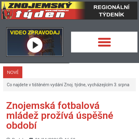
NOVÉ
Co najdete v tištěném vydání Znoj. týdne, vycházejícím 3. srpna
Znojemská fotbalová
mládež prožívá úspěšné
období