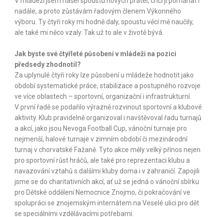
V mládeži jsem našel spoustu nových přátel, chci jí pomáhat i
nadále, a proto zůstávám řadovým členem Výkonného
výboru. Ty čtyři roky mi hodně daly, spoustu věcí mě naučily,
ale také mi něco vzaly. Tak už to ale v životě bývá.
Jak byste své čtyřleté působení v mládeži na pozici
předsedy zhodnotil?
Za uplynulé čtyři roky lze působení u mládeže hodnotit jako
období systematické práce, stabilizace a postupného rozvoje
ve více oblastech – sportovní, organizační i infrastrukturní.
V první řadě se podařilo výrazně rozvinout sportovní a klubové
aktivity. Klub pravidelně organizoval i navštěvoval řadu turnajů
a akcí, jako jsou Nevoga Football Cup, vánoční turnaje pro
nejmenší, halové turnaje v zimním období či mezinárodní
turnaj v chorvatské Fažaně. Tyto akce měly velký přínos nejen
pro sportovní růst hráčů, ale také pro reprezentaci klubu a
navazování vztahů s dalšími kluby doma i v zahraničí. Zapojili
jsme se do charitativních akcí, ať už se jedná o vánoční sbírku
pro Dětské oddělení Nemocnice Znojmo, či pokračování ve
spolupráci se znojemským internátem na Veselé ulici pro dět
se speciálními vzdělávacími potřebami.