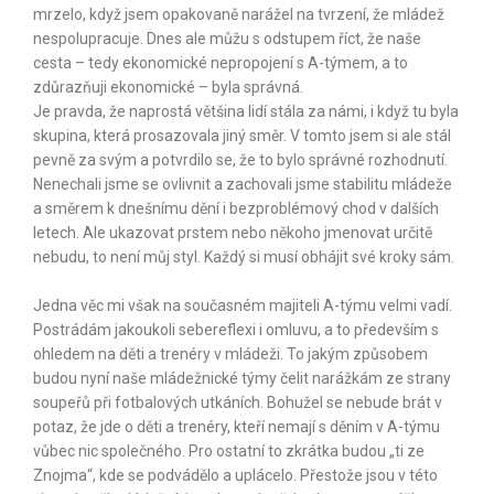
mrzelo, když jsem opakovaně narážel na tvrzení, že mládež
nespolupracuje. Dnes ale můžu s odstupem říct, že naše
cesta – tedy ekonomické nepropojení s A-týmem, a to
zdůrazňuji ekonomické – byla správná.
Je pravda, že naprostá většina lidí stála za námi, i když tu byla
skupina, která prosazovala jiný směr. V tomto jsem si ale stál
pevně za svým a potvrdilo se, že to bylo správné rozhodnutí.
Nenechali jsme se ovlivnit a zachovali jsme stabilitu mládeže
a směrem k dnešnímu dění i bezproblémový chod v dalších
letech. Ale ukazovat prstem nebo někoho jmenovat určitě
nebudu, to není můj styl. Každý si musí obhájit své kroky sám.
Jedna věc mi však na současném majiteli A-týmu velmi vadí.
Postrádám jakoukoli sebereflexi i omluvu, a to především s
ohledem na děti a trenéry v mládeži. To jakým způsobem
budou nyní naše mládežnické týmy čelit narážkám ze strany
soupeřů při fotbalových utkáních. Bohužel se nebude brát v
potaz, že jde o děti a trenéry, kteří nemají s děním v A-týmu
vůbec nic společného. Pro ostatní to zkrátka budou „ti ze
Znojma“, kde se podvádělo a uplácelo. Přestože jsou v této