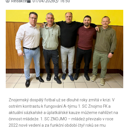
Redakce
01/04/2026
16:50
Znojemský dospělý fotbal už se dlouhé roky zmítá v krizi. V
ostrém kontrastu k fungování A-týmu 1. SC Znojmo FK a
aktuální sázkařské a úplatkářské kauze můžeme nahlížet na
činnost mládeže. 1. SC ZNOJMO – mládež převzalo v roce
2022 nové vedení a za funkční období čtyř roků se mu