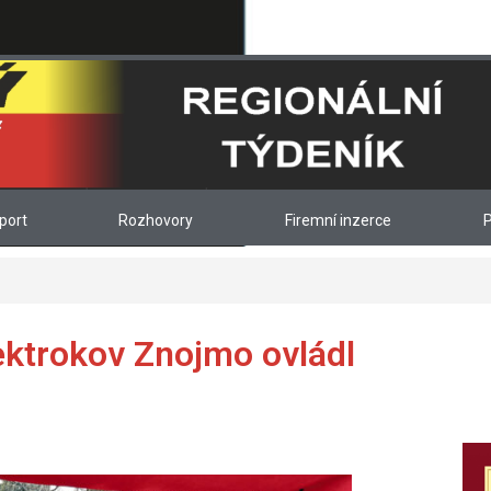
port
Rozhovory
Firemní inzerce
P
ektrokov Znojmo ovládl