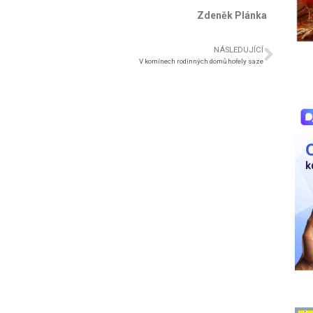
Zdeněk Plánka
NÁSLEDUJÍCÍ
V komínech rodinných domů hořely saze