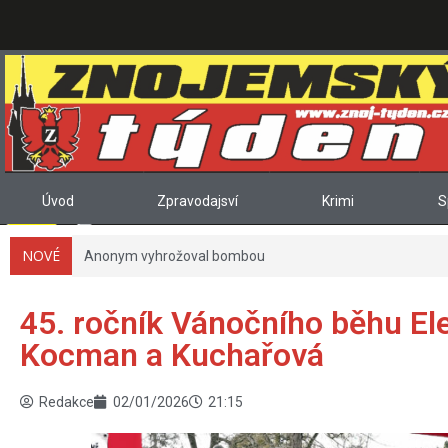
Úvod
Zpravodajsví
Krimi
S
NOVÉ
Anonym vyhrožoval bombou
45. ročník Vánočního běhu El
Kocman a Kuchařová
Redakce
02/01/2026
21:15