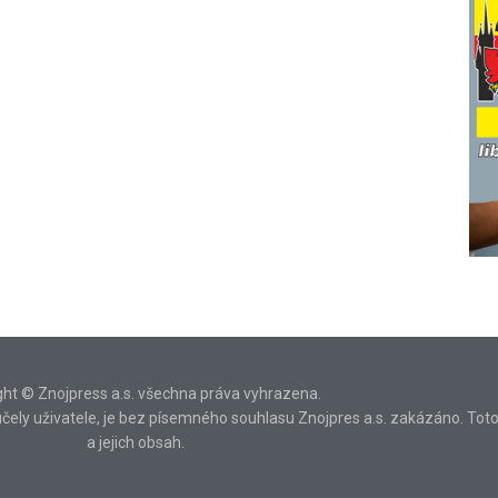
ght © Znojpress a.s. všechna práva vyhrazena.
ní účely uživatele, je bez písemného souhlasu Znojpres a.s. zakázáno. Tot
a jejich obsah.