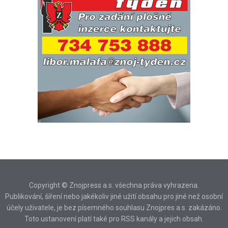
Copyright © Znojpress a.s. všechna práva vyhrazena.
Publikování, šíření nebo jakékoliv jiné užití obsahu pro jiné než osobní
účely uživatele, je bez písemného souhlasu Znojpres a.s. zakázáno.
Toto ustanovení platí také pro RSS kanály a jejich obsah.