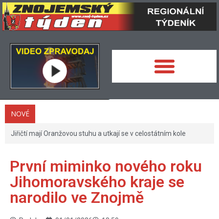
NOVÉ
Jiřičtí mají Oranžovou stuhu a utkají se v celostátním kole
První miminko nového roku
Jihomoravského kraje se
narodilo ve Znojmě