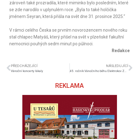
zároveň také prozradila, které miminko bylo posledním, které
se zde narodilo v uplynulém roce. „Byla to také holčička
jménem Seyran, která přišla na svět dne 31. prosince 2025.“
V rámci celého Česka se prvním novorozencem nového roku
stal chlapec Matyáš, který přišel na svět v plzeňské fakultní
nemocnici pouhých sedm minut po půlnoci.
Redakce
PŘEDCHÁZEJÍCÍ
NÁSLEDUJÍCÍ
Vánoční koncerty lákaly
45. ročník Vánočního běhu Elektrokov Znojmo ovládl Kocman a Kuchařová
REKLAMA