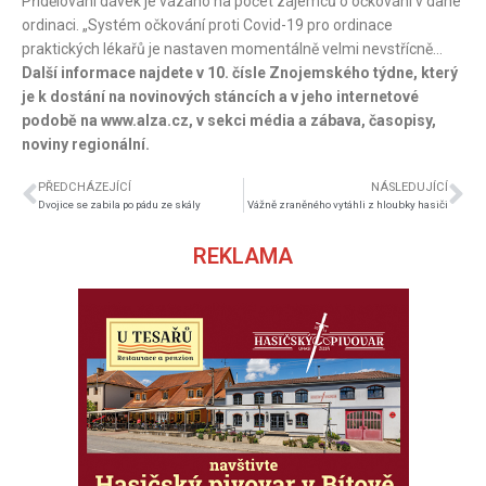
Přidělování dávek je vázáno na počet zájemců o očkování v dané
ordinaci. „Systém očkování proti Covid-19 pro ordinace
praktických lékařů je nastaven momentálně velmi nevstřícně…
Další informace najdete v 10. čísle Znojemského týdne, který
je k dostání na novinových stáncích a v jeho internetové
podobě na www.alza.cz, v sekci média a zábava, časopisy,
noviny regionální.
PŘEDCHÁZEJÍCÍ
NÁSLEDUJÍCÍ
Dvojice se zabila po pádu ze skály
Vážně zraněného vytáhli z hloubky hasiči
REKLAMA