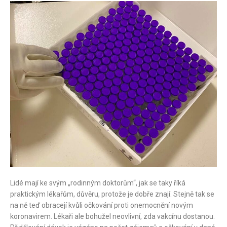
Lidé mají ke svým „rodinným doktorům“, jak se taky říká
praktickým lékařům, důvěru, protože je dobře znají. Stejně tak se
na ně teď obracejí kvůli očkování proti onemocnění novým
koronavirem. Lékaři ale bohužel neovlivní, zda vakcínu dostanou.