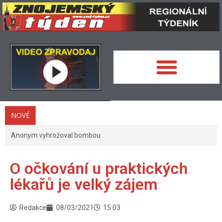
NOVÉ
Anonym vyhrožoval bombou
O očkování u praktických
lékařů je velký zájem
Redakce
08/03/2021
15:03