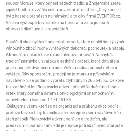
soubor Moruše, který přinesl nádech tradic, a Znojemské žestě,
jejichž hudba rozzářila celou adventní atmosféru. „Celý koncert
byl z kostela přenášen na náměstí, a to díky firmě EVENTOR.cz.
Všichni vystoupili bez nároku na honorář a za to jim patří
obrovské díky,“ uvedli organizátoři
Součástí akce byl také adventní jarmark, který nabídl široký výběr
vánočního zboží, ručně vyráběných dekorací, pochoutek a nápojů.
Atmosféru doladili také mladí talentovaní kováři. Nechyběla
tradiční zastávka u svařáku a setkání s přáteli, která dotvářela
příjemnou předvánoční náladu. Velkou radost přinesl i letošní
výtěžek. Díky sponzorům, prodeji na jarmarku a příspěvkům
návštěvníků, se podařilo vybrat úctyhodných 266 545 Kč. Celkově
tak za třináct let Plenkovický advent přispěl Nadačnímu fondu
Krtek, který pomáhá dětem s onkologickými onemocněními,
neuvěřitelnou částkou 1 171 451 Kč.
„Děkujeme všem, kteří se na organizaci a průběhu akce podíleli,
protože bez nich by to nešlo a samozřejmě všem návštěvníkům,
kteří přispěli. Plenkovický advent není jen o tradicích, ale
především o pomoci tam, kde je nejvíce potřeba,“ uvedl starosta