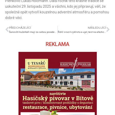
Plenkovic Lukáš Holcmann. Další ročník této krásné tradice se
uskuteční 29. listopadu 2025 a všichni, kdo jej připravují, věří, že
společně opět vytvoří kouzelnou adventní atmosféru a pomohou
dobré věci.
PŘEDCHÁZEJÍCÍ
NÁSLEDUJÍCÍ
Šanovští kuželkáři mají za sebou povedený rok
Řidič srazil cyklistu a ujel, test na alkohol mu vyšel pozitivně
REKLAMA