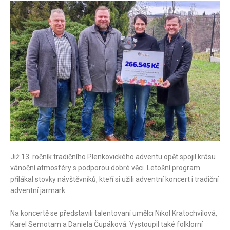
Již 13. ročník tradičního Plenkovického adventu opět spojil krásu
vánoční atmosféry s podporou dobré věci. Letošní program
přilákal stovky návštěvníků, kteří si užili adventní koncert i tradiční
adventní jarmark.
Na koncertě se představili talentovaní umělci Nikol Kratochvílová,
Karel Semotam a Daniela Čupáková. Vystoupil také folklorní