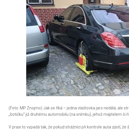
(Foto: MP Znojmo) Jak se říká – jedna vlaštovka jaro nedělá, ale st
„botičku“ již druhému automobilu (na snímku), jehož majitelem či ři
V praxi to vypadá tak, že pokud strážníci při kontrole auta zjistí, ž