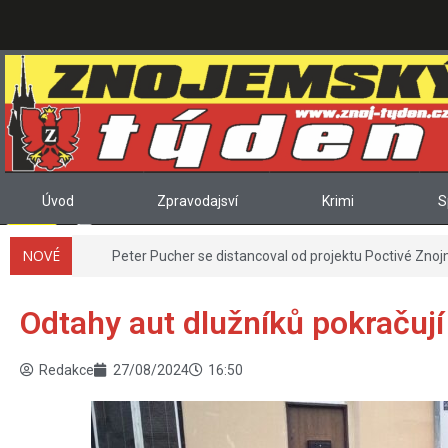
Úvod
Zpravodajsví
Krimi
S
NOVÉ
Peter Pucher se distancoval od projektu Poctivé Znojmo
Odtahy aut dlužníků pokračují
Redakce
27/08/2024
16:50