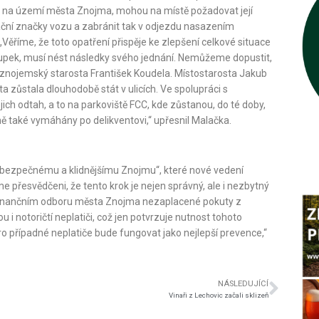
né na území města Znojma, mohou na místě požadovat její
ační značky vozu a zabránit tak v odjezdu nasazením
 „Věříme, že toto opatření přispěje ke zlepšení celkové situace
stupek, musí nést následky svého jednání. Nemůžeme dopustit,
al znojemský starosta František Koudela. Místostarosta Jakub
ta zůstala dlouhodobě stát v ulicích. Ve spolupráci s
jich odtah, a to na parkoviště FCC, kde zůstanou, do té doby,
také vymáhány po delikventovi,“ upřesnil Malačka.
k bezpečnému a klidnějšímu Znojmu“, které nové vedení
e přesvědčeni, že tento krok je nejen správný, ale i nezbytný
 finančním odboru města Znojma nezaplacené pokuty z
 i notoričtí neplatiči, což jen potvrzuje nutnost tohoto
ro případné neplatiče bude fungovat jako nejlepší prevence,“
NÁSLEDUJÍCÍ
Vinaři z Lechovic začali sklizeň