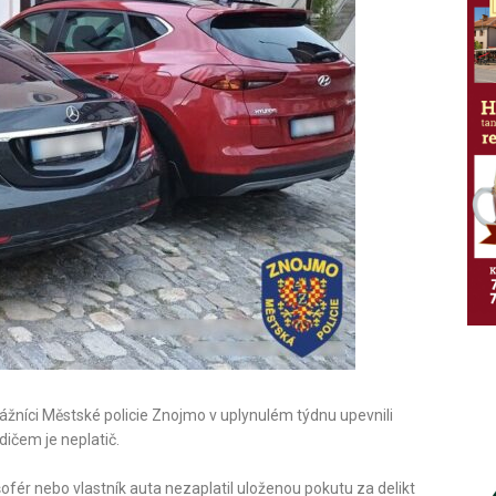
rážníci Městské policie Znojmo v uplynulém týdnu upevnili
dičem je neplatič.
e šofér nebo vlastník auta nezaplatil uloženou pokutu za delikt