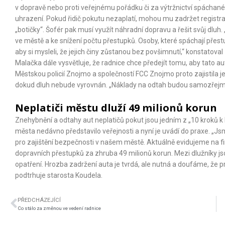
v dopravě nebo proti veřejnému pořádku či za výtržnictví spácha
uhrazení. Pokud řidič pokutu nezaplatí, mohou mu zadržet registr
„botičky“. Šofér pak musí využít náhradní dopravu a řešit svůj dluh.
ve městě a ke snížení počtu přestupků. Osoby, které spáchají pře
aby si mysleli, že jejich činy zůstanou bez povšimnutí,“ konstatov
Malačka dále vysvětluje, že radnice chce předejít tomu, aby tato au
Městskou policií Znojmo a společností FCC Znojmo proto zajistila je
dokud dluh nebude vyrovnán. „Náklady na odtah budou samozřejmě 
Neplatiči městu dluží 49 milionů korun
Znehybnění a odtahy aut neplatičů pokut jsou jedním z „10 kroků 
města nedávno představilo veřejnosti a nyní je uvádí do praxe. „Jsm
pro zajištění bezpečnosti v našem městě. Aktuálně evidujeme na
dopravních přestupků za zhruba 49 milionů korun. Mezi dlužníky jsou
opatření. Hrozba zadržení auta je tvrdá, ale nutná a doufáme, že p
podtrhuje starosta Koudela.
PŘEDCHÁZEJÍCÍ
Co stálo za změnou ve vedení radnice