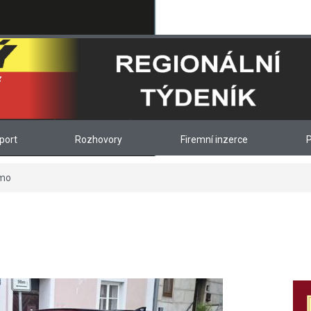
port
Rozhovory
Firemní inzerce
P