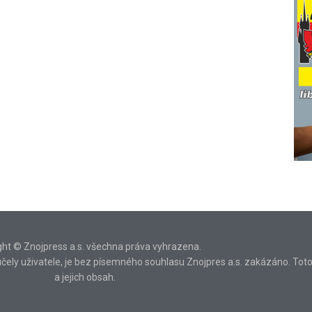
ght © Znojpress a.s. všechna práva vyhrazena.
ní účely uživatele, je bez písemného souhlasu Znojpres a.s. zakázáno. Tot
a jejich obsah.