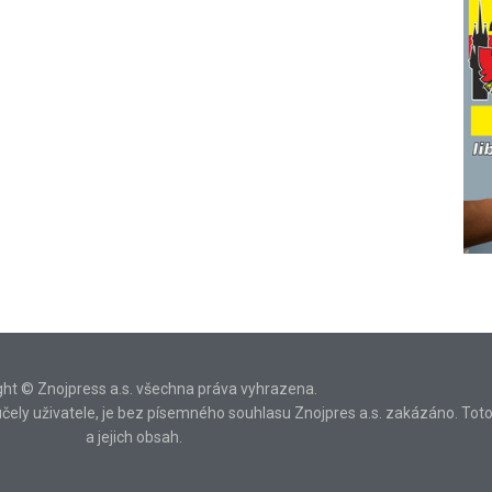
ght © Znojpress a.s. všechna práva vyhrazena.
ní účely uživatele, je bez písemného souhlasu Znojpres a.s. zakázáno. Tot
a jejich obsah.