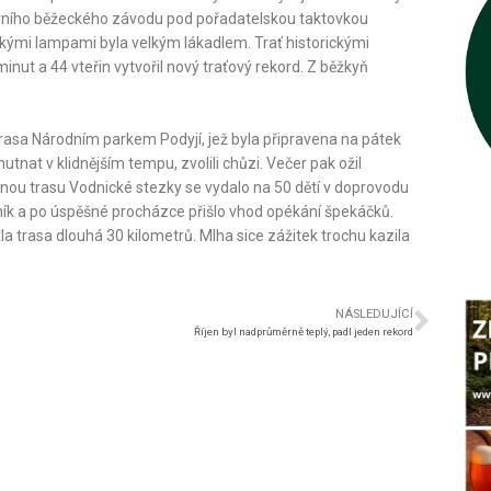
 večerního běžeckého závodu pod pořadatelskou taktovkou
mi lampami byla velkým lákadlem. Trať historickými
inut a 44 vteřin vytvořil nový traťový rekord. Z běžkyň
á trasa Národním parkem Podyjí, jež byla připravena na pátek
chutnat v klidnějším tempu, zvolili chůzi. Večer pak ožil
užnou trasu Vodnické stezky se vydalo na 50 dětí v doprovodu
ík a po úspěšné procházce přišlo vhod opékání špekáčků.
kala trasa dlouhá 30 kilometrů. Mlha sice zážitek trochu kazila
NÁSLEDUJÍCÍ
Říjen byl nadprůměrně teplý, padl jeden rekord