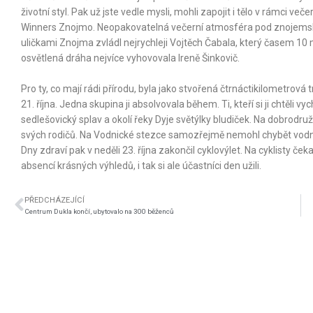
životní styl. Pak už jste vedle mysli, mohli zapojit i tělo v rámci
Winners Znojmo. Neopakovatelná večerní atmosféra pod znojemský
uličkami Znojma zvládl nejrychleji Vojtěch Čabala, který časem 10 m
osvětlená dráha nejvíce vyhovovala Ireně Šinkovič.
Pro ty, co mají rádi přírodu, byla jako stvořená čtrnáctikilometrov
21. října. Jedna skupina ji absolvovala během. Ti, kteří si ji chtěli vy
sedlešovický splav a okolí řeky Dyje světýlky bludiček. Na dobrodr
svých rodičů. Na Vodnické stezce samozřejmě nemohl chybět vodn
Dny zdraví pak v neděli 23. října zakončil cyklovýlet. Na cyklisty če
absencí krásných výhledů, i tak si ale účastníci den užili.
PŘEDCHÁZEJÍCÍ
Centrum Dukla končí, ubytovalo na 300 běženců