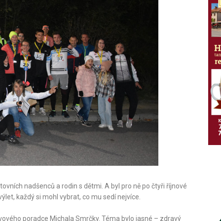
ovních nadšenců a rodin s dětmi. A byl pro ně po čtyři říjnové
et, každý si mohl vybrat, co mu sedí nejvíce.
ýživového poradce Michala Smrčky. Téma bylo jasné – zdravý