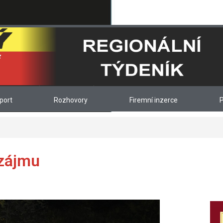
port
Rozhovory
Firemní inzerce
P
 zájmu