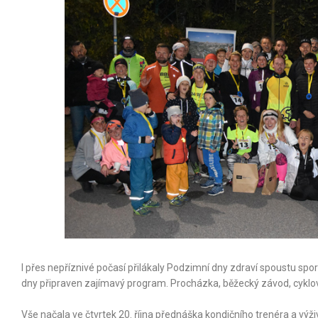
I přes nepříznivé počasí přilákaly Podzimní dny zdraví spoustu sport
dny připraven zajímavý program. Procházka, běžecký závod, cyklovýl
Vše načala ve čtvrtek 20. října přednáška kondičního trenéra a v