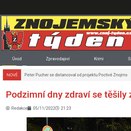
Úvod
Zpravodajsví
Krimi
S
NOVÉ
Peter Pucher se distancoval od projektu Poctivé Znojmo
Podzimní dny zdraví se těšily
Redakce
05/11/2022
21:23