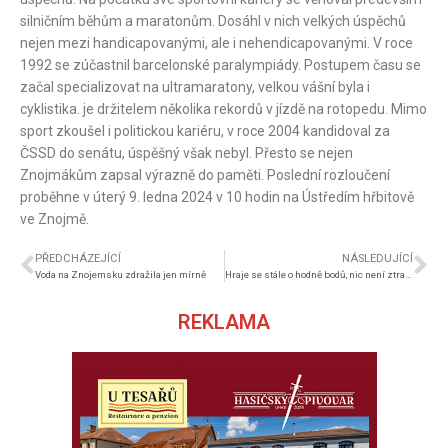
silničním běhům a maratonům. Dosáhl v nich velkých úspěchů
nejen mezi handicapovanými, ale i nehendicapovanými. V roce
1992 se zúčastnil barcelonské paralympiády. Postupem času se
začal specializovat na ultramaratony, velkou vášní byla i
cyklistika. je držitelem několika rekordů v jízdě na rotopedu. Mimo
sport zkoušel i politickou kariéru, v roce 2004 kandidoval za
ČSSD do senátu, úspěšný však nebyl. Přesto se nejen
Znojmákům zapsal výrazně do paměti. Poslední rozloučení
proběhne v úterý 9. ledna 2024 v 10 hodin na Ústředím hřbitově
ve Znojmě.
PŘEDCHÁZEJÍCÍ
NÁSLEDUJÍCÍ
Voda na Znojemsku zdražila jen mírně
Hraje se stále o hodně bodů, nic není ztracené, věří nová posila Orlů Lichanec
REKLAMA