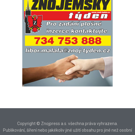
Copyright © Znojpress a.s. všechna práva vyhrazena.
Publikování, šíření nebo jakékoliv jiné užití obsahu pro jiné než osobní