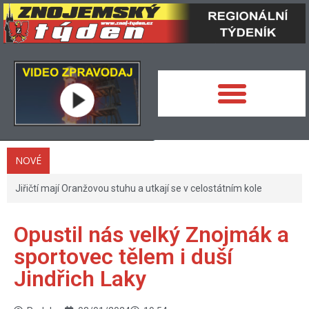
NOVÉ
Jiřičtí mají Oranžovou stuhu a utkají se v celostátním kole
Opustil nás velký Znojmák a
sportovec tělem i duší
Jindřich Laky