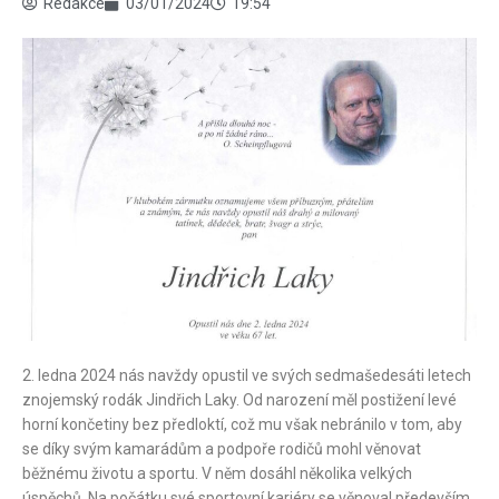
Redakce
03/01/2024
19:54
2. ledna 2024 nás navždy opustil ve svých sedmašedesáti letech
znojemský rodák Jindřich Laky. Od narození měl postižení levé
horní končetiny bez předloktí, což mu však nebránilo v tom, aby
se díky svým kamarádům a podpoře rodičů mohl věnovat
běžnému životu a sportu. V něm dosáhl několika velkých
úspěchů. Na počátku své sportovní kariéry se věnoval především