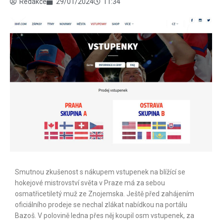
Redakce
29/01/2024
11:34
Smutnou zkušenost s nákupem vstupenek na blížící se
hokejové mistrovství světa v Praze má za sebou
osmatřicetiletý muž ze Znojemska. Ještě před zahájením
oficiálního prodeje se nechal zlákat nabídkou na portálu
Bazoš.
V polovině ledna přes něj koupil osm vstupenek, za