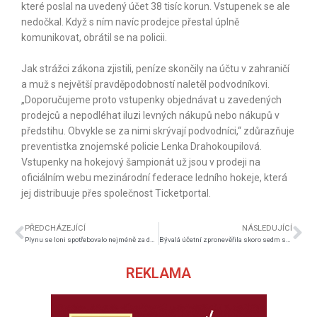
které poslal na uvedený účet 38 tisíc korun. Vstupenek se ale
nedočkal. Když s ním navíc prodejce přestal úplně
komunikovat, obrátil se na policii.
Jak strážci zákona zjistili, peníze skončily na účtu v zahraničí
a muž s největší pravděpodobností naletěl podvodníkovi.
„Doporučujeme proto vstupenky objednávat u zavedených
prodejců a nepodléhat iluzi levných nákupů nebo nákupů v
předstihu. Obvykle se za nimi skrývají podvodníci,“ zdůrazňuje
preventistka znojemské policie Lenka Drahokoupilová.
Vstupenky na hokejový šampionát už jsou v prodeji na
oficiálním webu mezinárodní federace ledního hokeje, která
jej distribuuje přes společnost Ticketportal.
PŘEDCHÁZEJÍCÍ
NÁSLEDUJÍCÍ
Plynu se loni spotřebovalo nejméně za deset let
Bývalá účetní zpronevěřila skoro sedm set tisíc korun
REKLAMA