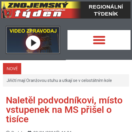
NOVÉ
Jiřičtí mají Oranžovou stuhu a utkají se v celostátním kole
Naletěl podvodníkovi, místo
vstupenek na MS přišel o
tisíce