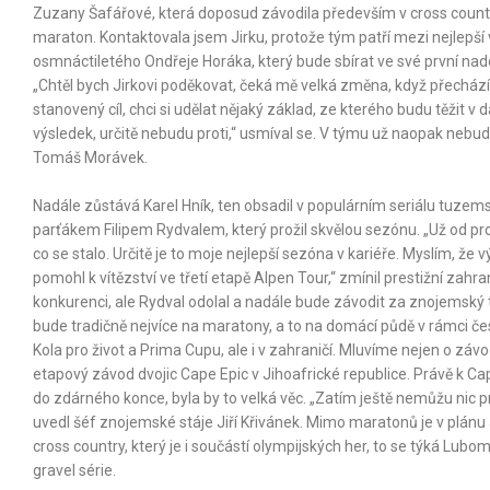
Zuzany Šafářové, která doposud závodila především v cross countr
maraton. Kontaktovala jsem Jirku, protože tým patří mezi nejlepší
osmnáctiletého Ondřeje Horáka, který bude sbírat ve své první na
„Chtěl bych Jirkovi poděkovat, čeká mě velká změna, když přechá
stanovený cíl, chci si udělat nějaký základ, ze kterého budu těžit v
výsledek, určitě nebudu proti,“ usmíval se. V týmu už naopak neb
Tomáš Morávek.
Nadále zůstává Karel Hník, ten obsadil v populárním seriálu tuzem
parťákem Filipem Rydvalem, který prožil skvělou sezónu. „Už od pros
co se stalo. Určitě je to moje nejlepší sezóna v kariéře. Myslím, že 
pomohl k vítězství ve třetí etapě Alpen Tour,“ zmínil prestižní zah
konkurenci, ale Rydval odolal a nadále bude závodit za znojemský t
bude tradičně nejvíce na maratony, a to na domácí půdě v rámci č
Kola pro život a Prima Cupu, ale i v zahraničí. Mluvíme nejen o zá
etapový závod dvojic Cape Epic v Jihoafrické republice. Právě k Cap
do zdárného konce, byla by to velká věc. „Zatím ještě nemůžu nic pr
uvedl šéf znojemské stáje Jiří Křivánek. Mimo maratonů je v plánu
cross country, který je i součástí olympijských her, to se týká Lub
gravel série.