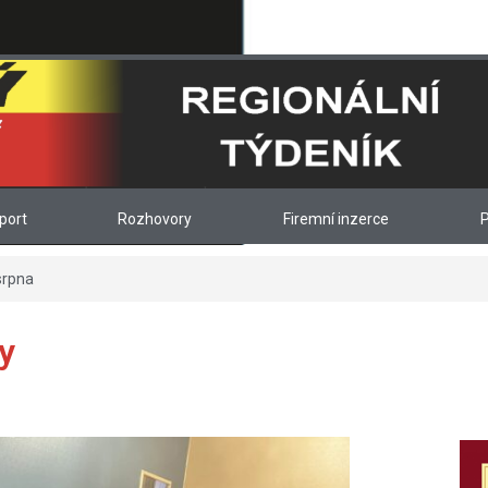
port
Rozhovory
Firemní inzerce
P
srpna
y