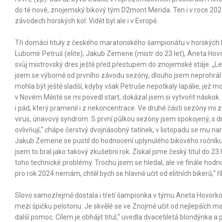
do té nové, znojemský bikový tým D2mont Merida. Ten i v roce 202
závodech horských kol. Vidět byl ale i v Evropě.
Tři domácí tituly z českého maratonského šampionátu v horských 
Lubomír Petruš (elite), Jakub Zemene (mistr do 23 let), Aneta Hov
svůj mistrovský dres ještě před přestupem do znojemské stáje. „Letoš
jsem se výborně od prvního závodu sezóny, dlouho jsem neprohrál 
mohla být ještě sladší, kdyby však Petruše nepotkaly lapálie, jež 
v Novém Městě se mi povedl start, dokázal jsem si vytvořit náskok
i pád, který pramenil i z nekoncentrace. Ve druhé části sezóny mi z
virus, únavový syndrom. S první půlkou sezóny jsem spokojený, s d
ovlivňují,“ chápe čerstvý dvojnásobný tatínek, v listopadu se mu na
Jakub Zemene se pustil do hodnocení uplynulého bikového ročníku
jsem to bral jako takový zkušební rok. Získal jsme český titul do 23
toho technické problémy. Trochu jsem se hledal, ale ve finále hodn
pro rok 2024 nemám, chtěl bych se hlavně učit od elitních bikerů,“ ří
Slovo samozřejmě dostala i třetí šampionka v týmu Aneta Hovorko
mezi špičku pelotonu. Je skvělé se ve Znojmě učit od nejlepších m
další pomoc. Cílem je obhájit titul,“ uvedla dvacetiletá blondýnka 