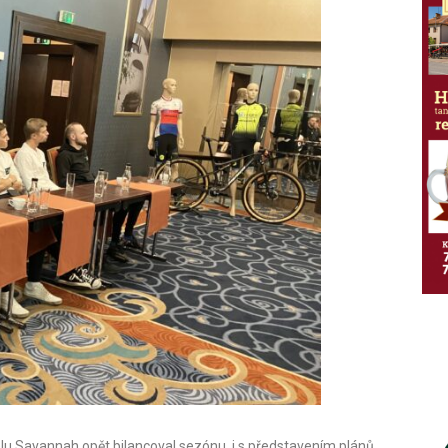
telu Savannah opět bilancoval sezónu, i s představením plánů