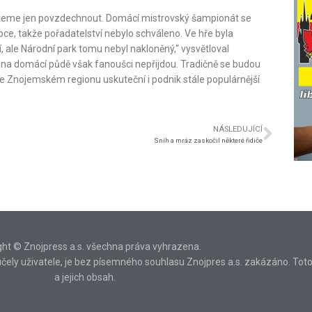
 můžeme jen povzdechnout. Domácí mistrovský šampionát se
ce, takže pořadatelství nebylo schváleno. Ve hře byla
yjí, ale Národní park tomu nebyl nakloněný,“ vysvětloval
 na domácí půdě však fanoušci nepřijdou. Tradičně se budou
ve Znojemském regionu uskuteční i podnik stále populárnější
NÁSLEDUJÍCÍ
Sníh a mráz zaskočil některé řidiče
ght © Znojpress a.s. všechna práva vyhrazena.
ní účely uživatele, je bez písemného souhlasu Znojpres a.s. zakázáno. Tot
a jejich obsah.