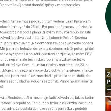
3 potvrdil svůj statut domácí špičky v maratonských
kolech, tím se může pochlubit tým vedený Jiřím Křivánkem.
orková (mistryně do 23 let). Byť posledně jmenovaná získala
ek probíhal podle plánu, cíl byl mistrovství republiky. Cítil
závod,“ pochvaloval si lídr týmu Lubomír Petruš. Sezóna
mohl jen těžko ovlivnit. „Na domácím závodě světového poháru
. Měl jsem ale bohužel defekt na špatném místě, potom přišel
ačalo být špatně a po sérii vyšetření se zjistilo, že mám EBV
ruhou nejsem, ale technické problémy a zdraví se těžko
rodil druhý syn Samuel. I mistr Česka v maratonu do 23 let
. „Moje první sezóna v opravdu dlouhých maratonech, takže
 let, pak jsem možná až moc chtěl a přestalo se mi dařit, do
otím sezónu kladně. Poučím se z chyb. Přímo nějaký jasný cíl
ká.
vá. „Přestože patřím mezi nejmladší závodnice, tak se řadím
aratonců v republice. Teď bude v týmu ještě Zuzka, což bude
a prozradila, že dostala do nové sezóny parťačku v podobě