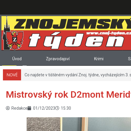
Úvod
Zpravodajsví
Krimi
S
NOVÉ
Co najdete v tištěném vydání Znoj. týdne, vycházejícím 3. 
Mistrovský rok D2mont Merid
Redakce
01/12/2023
15:30