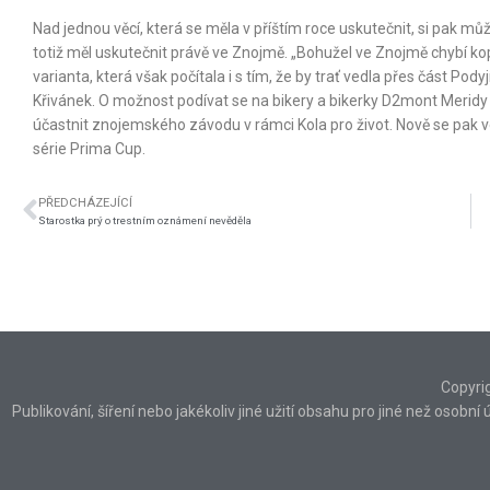
Nad jednou věcí, která se měla v příštím roce uskutečnit, si pak
totiž měl uskutečnit právě ve Znojmě. „Bohužel ve Znojmě chybí kop
varianta, která však počítala i s tím, že by trať vedla přes část Pod
Křivánek. O možnost podívat se na bikery a bikerky D2mont Meridy
účastnit znojemského závodu v rámci Kola pro život. Nově se pak 
série Prima Cup.
PŘEDCHÁZEJÍCÍ
Starostka prý o trestním oznámení nevěděla
Copyri
Publikování, šíření nebo jakékoliv jiné užití obsahu pro jiné než osob