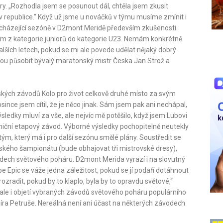
y. „Rozhodla jsem se posunout dál, chtěla jsem zkusit
 v republice.“ Když už jsme u nováčků v týmu musíme zmínit i
dcházející sezóně v D2mont Meridě především zkušenosti.
zím z kategorie juniorů do kategorie U23. Nemám konkrétně
 dalších letech, pokud se mi ale povede udělat nějaký dobrý
udou působit bývalý maratonský mistr Česka Jan Strož a
ských závodů Kolo pro život celkově druhé místo za svým
ince jsem cítil, že je něco jinak. Sám jsem pak ani nechápal,
výsledky mluví za vše, ale nejvíc mě potěšilo, když jsem Lubovi
raniční etapový závod. Výborné výsledky pochopitelně neutekly
ým, který má i pro další sezónu smělé plány. Soustředit se
eského šampionátu (bude obhajovat tři mistrovské dresy),
vodech světového poháru. D2mont Merida vyrazí i na slovutný
e Epic se váže jedna záležitost, pokud se jí podaří dotáhnout
ozradit, pokud by to klaplo, byla by to opravdu světové,“
 ale i objetí vybraných závodů světového poháru populárního
omíra Petruše. Nereálná není ani účast na některých závodech