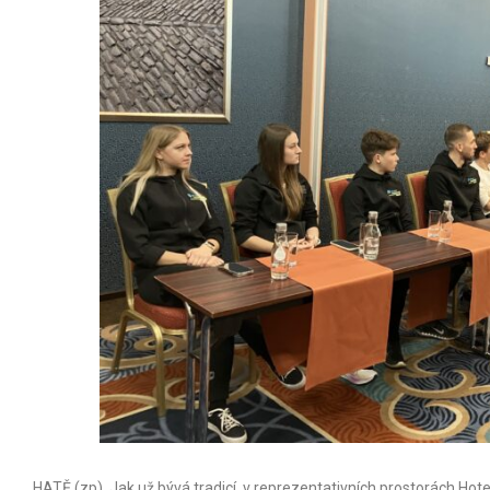
HATĚ (zp). Jak už bývá tradicí, v reprezentativních prostorách Ho