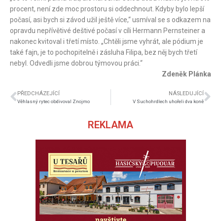
procent, není zde moc prostoru si oddechnout. Kdyby bylo lepší
počasí, asi bych si závod užil ještě více,“ usmíval se s odkazem na
opravdu nepřívětivé deštivé počasí v cíli Hermann Pernsteiner a
nakonec kvitoval i třetí místo. „Chtěli jsme vyhrát, ale pódium je
také fajn, je to pochopitelně i zásluha Filipa, bez něj bych třetí
nebyl. Odvedli jsme dobrou týmovou práci.“
Zdeněk Plánka
PŘEDCHÁZEJÍCÍ
NÁSLEDUJÍCÍ
Věhlasný rytec obdivoval Znojmo
V Suchohrdlech uhořeli dva koně
REKLAMA