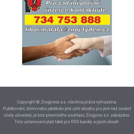
Copyright © Znojpress a.s. všechna práva vyhrazena.
Publikování, šíření nebo jakékoliv jiné užití obsahu pro jiné než osobní
účely uživatele, je bez písemného souhlasu Znojpres a.s. zakázáno.
Toto ustanovení platí také pro RSS kanály a jejich obsah.