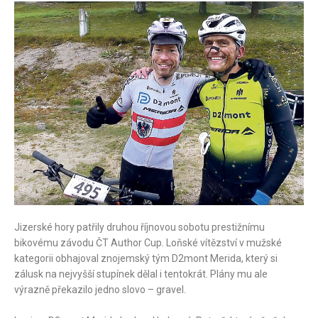
Jizerské hory patřily druhou říjnovou sobotu prestižnímu
bikovému závodu ČT Author Cup. Loňské vítězství v mužské
kategorii obhajoval znojemský tým D2mont Merida, který si
zálusk na nejvyšší stupínek dělal i tentokrát. Plány mu ale
výrazně překazilo jedno slovo – gravel.