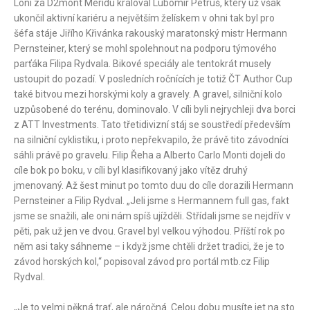
Loni za D2mont Meridu kraloval Lubomír Petruš, který už však
ukončil aktivní kariéru a největším želískem v ohni tak byl pro
šéfa stáje Jiřího Křivánka rakouský maratonský mistr Hermann
Pernsteiner, který se mohl spolehnout na podporu týmového
parťáka Filipa Rydvala. Bikové speciály ale tentokrát musely
ustoupit do pozadí. V posledních ročnících je totiž ČT Author Cup
také bitvou mezi horskými koly a gravely. A gravel, silniční kolo
uzpůsobené do terénu, dominovalo. V cíli byli nejrychleji dva borci
z ATT Investments. Tato třetidivizní stáj se soustředí především
na silniční cyklistiku, i proto nepřekvapilo, že právě tito závodníci
sáhli právě po gravelu. Filip Řeha a Alberto Carlo Monti dojeli do
cíle bok po boku, v cíli byl klasifikovaný jako vítěz druhý
jmenovaný. Až šest minut po tomto duu do cíle dorazili Hermann
Pernsteiner a Filip Rydval. „Jeli jsme s Hermannem full gas, fakt
jsme se snažili, ale oni nám spíš ujížděli. Střídali jsme se nejdřív v
pěti, pak už jen ve dvou. Gravel byl velkou výhodou. Příští rok po
něm asi taky sáhneme – i když jsme chtěli držet tradici, že je to
závod horských kol,“ popisoval závod pro portál mtb.cz Filip
Rydval.
„Je to velmi pěkná trať, ale náročná. Celou dobu musíte jet na sto