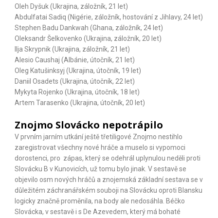
Oleh Dyšuk (Ukrajina, záložník, 21 let)
Abdulfatai Sadiq (Nigérie, záložník, hostování z Jihlavy, 24 let)
Stephen Badu Dankwah (Ghana, záložník, 24 let)
Oleksandr Šelkovenko (Ukrajina, záložník, 20 let)
Ilja Skrypnik (Ukrajina, záložník, 21 let)
Alesio Caushaj (Albánie, útočník, 21 let)
Oleg Katušinksyj (Ukrajina, útočník, 19 let)
Daniil Osadets (Ukrajina, útočník, 22 let)
Mykyta Rojenko (Ukrajina, útočník, 18 let)
Artem Tarasenko (Ukrajina, útočník, 20 let)
Znojmo Slovácko nepotrápilo
V prvním jarním utkání ještě třetiligové Znojmo nestihlo
zaregistrovat všechny nové hráče a muselo si vypomoci
dorostenci, pro zápas, který se odehrál uplynulou neděli proti
Slovácku B v Kunovicích, už tomu bylo jinak. V sestavě se
objevilo osm nových hráčů a
znojemská základní sestava se v
důležitém záchranářském souboji na Slovácku oproti Blansku
logicky značně proměnila, na body ale nedosáhla. Béčko
Slovácka, v sestavě i s De Azevedem, který má bohaté