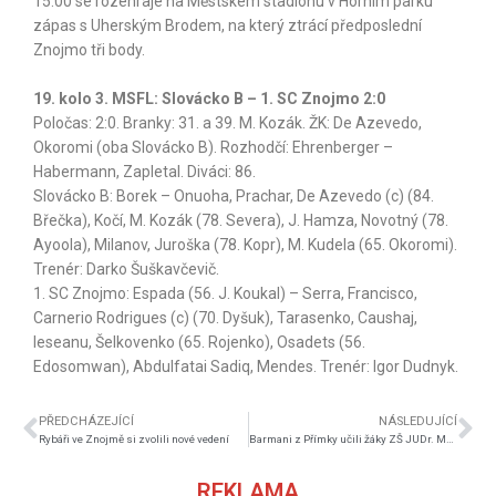
15:00 se rozehraje na Městském stadionu v Horním parku
zápas s Uherským Brodem, na který ztrácí předposlední
Znojmo tři body.
1
9. kolo 3. MSFL: Slovácko B – 1. SC Znojmo 2:0
Poločas: 2:0. Branky: 31. a 39. M. Kozák. ŽK: De Azevedo,
Okoromi (oba Slovácko B). Rozhodčí: Ehrenberger –
Habermann, Zapletal. Diváci: 86.
Slovácko B: Borek – Onuoha, Prachar, De Azevedo (c) (84.
Břečka), Kočí, M. Kozák (78. Severa), J. Hamza, Novotný (78.
Ayoola), Milanov, Juroška (78. Kopr), M. Kudela (65. Okoromi).
Trenér: Darko Šuškavčevič.
1. SC Znojmo: Espada (56. J. Koukal) – Serra, Francisco,
Carnerio Rodrigues (c) (70. Dyšuk), Tarasenko, Caushaj,
Ieseanu, Šelkovenko (65. Rojenko), Osadets (56.
Edosomwan), Abdulfatai Sadiq, Mendes. Trenér: Igor Dudnyk.
PŘEDCHÁZEJÍCÍ
NÁSLEDUJÍCÍ
Rybáři ve Znojmě si zvolili nové vedení
Barmani z Přímky učili žáky ZŠ JUDr. Mareše míchat drinky
REKLAMA