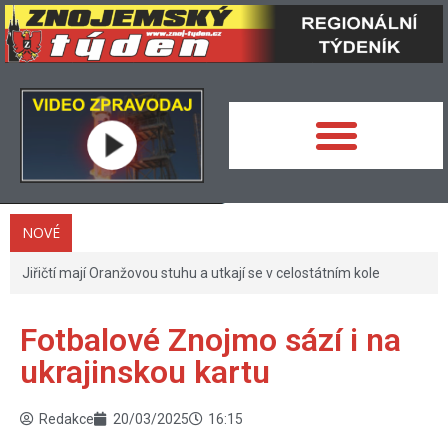
NOVÉ
Jiřičtí mají Oranžovou stuhu a utkají se v celostátním kole
Fotbalové Znojmo sází i na
ukrajinskou kartu
Redakce
20/03/2025
16:15