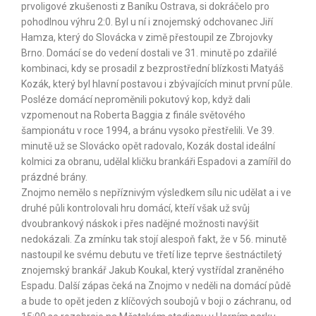
prvoligové zkušenosti z Baníku Ostrava, si dokráčelo pro
pohodlnou výhru 2:0. Byl u ní i znojemský odchovanec Jiří
Hamza, který do Slovácka v zimě přestoupil ze Zbrojovky
Brno. Domácí se do vedení dostali ve 31. minutě po zdařilé
kombinaci, kdy se prosadil z bezprostřední blízkosti Matyáš
Kozák, který byl hlavní postavou i zbývajících minut první půle.
Posléze domácí neproměnili pokutový kop, když dali
vzpomenout na Roberta Baggia z finále světového
šampionátu v roce 1994, a bránu vysoko přestřelili. Ve 39.
minutě už se Slovácko opět radovalo, Kozák dostal ideální
kolmici za obranu, udělal kličku brankáři Espadovi a zamířil do
prázdné brány.
Znojmo nemělo s nepříznivým výsledkem sílu nic udělat a i ve
druhé půli kontrolovali hru domácí, kteří však už svůj
dvoubrankový náskok i přes nadějné možnosti navýšit
nedokázali. Za zmínku tak stojí alespoň fakt, že v 56. minutě
nastoupil ke svému debutu ve třetí lize teprve šestnáctiletý
znojemský brankář Jakub Koukal, který vystřídal zraněného
Espadu. Další zápas čeká na Znojmo v neděli na domácí půdě
a bude to opět jeden z klíčových soubojů v boji o záchranu, od