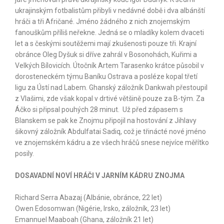
ukrajinským fotbalistům přibyli v nedávné době i dva albánští
hráči a tři Afričané. Jméno žádného z nich znojemským
fanouškům příliš neřekne. Jedná se o mladíky kolem dvaceti
let a s českými soutěžemi mají zkušenosti pouze tři. Krajní
obránce Oleg Dyšuk si dříve zahrál v Bosonohách, Kuřimi a
Velkých Bílovicích. Útočník Artem Tarasenko krátce působil v
dorosteneckém týmu Baníku Ostrava a posléze kopal třetí
ligu za Ústí nad Labem. Ghanský záložník Dankwah přestoupil
z Vlašimi, zde však kopal v drtivé většině pouze za B-tým. Za
Áčko si připsal pouhých 28 minut. Už před zápasem s
Blanskem se pak ke Znojmu připojil na hostování z Jihlavy
šikovný záložník Abdulfatai Sadiq, což je třinácté nové jméno
ve znojemském kádru a ze všech hráčů snese nejvíce měřítko
posily.
DOSAVADNÍ NOVÍ HRÁČI V JARNÍM KÁDRU ZNOJMA
Richard Serra Abazaj (Albánie, obránce, 22 let)
Owen Edosomwan (Nigérie, Irsko, záložník, 23 let)
Emannuel Maaboah (Ghana, záložník 21 let)