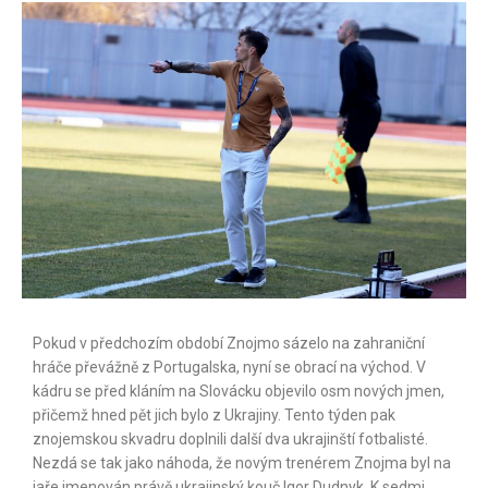
Pokud v předchozím období Znojmo sázelo na zahraniční
hráče převážně z Portugalska, nyní se obrací na východ. V
kádru se před kláním na Slovácku objevilo osm nových jmen,
přičemž hned pět jich bylo z Ukrajiny. Tento týden pak
znojemskou skvadru doplnili další dva ukrajinští fotbalisté.
Nezdá se tak jako náhoda, že novým trenérem Znojma byl na
jaře jmenován právě ukrajinský kouč Igor Dudnyk. K sedmi