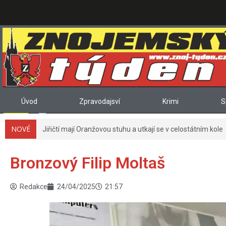
Úvod
Zpravodajsví
Krimi
S
NOVÉ
Jiřičtí mají Oranžovou stuhu a utkají se v celostátním kole
Bronzový Filip Moltaš
Redakce
24/04/2025
21:57