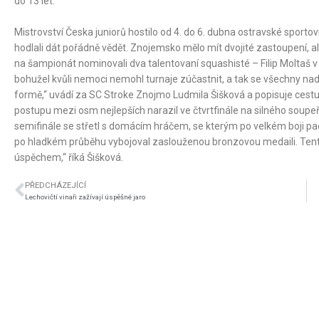
do 13 let.
Mistrovství Česka juniorů hostilo od 4. do 6. dubna ostravské sport
hodlali dát pořádně vědět. Znojemsko mělo mít dvojité zastoupení, a
na šampionát nominovali dva talentovaní squashisté – Filip Moltaš v ka
bohužel kvůli nemoci nemohl turnaje zúčastnit, a tak se všechny nadě
formě,“ uvádí za SC Stroke Znojmo Ludmila Šišková a popisuje ces
postupu mezi osm nejlepších narazil ve čtvrtfinále na silného soupeř
semifinále se střetl s domácím hráčem, se kterým po velkém boji padl 1:
po hladkém průběhu vybojoval zaslouženou bronzovou medaili. Tent
úspěchem,“ říká Šišková.
PŘEDCHÁZEJÍCÍ
Lechovičtí vinaři zažívají úspěšné jaro