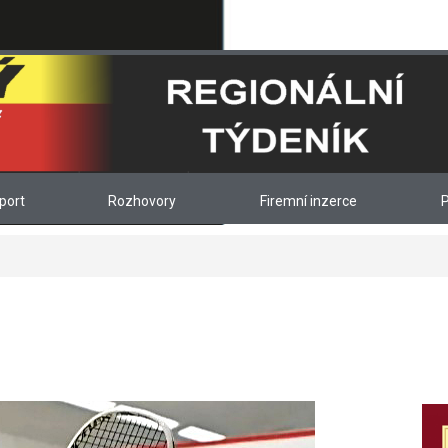
port
Rozhovory
Firemní inzerce
P