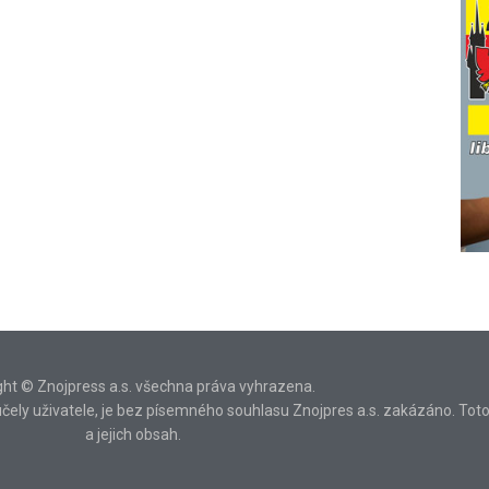
ght © Znojpress a.s. všechna práva vyhrazena.
ní účely uživatele, je bez písemného souhlasu Znojpres a.s. zakázáno. Tot
a jejich obsah.