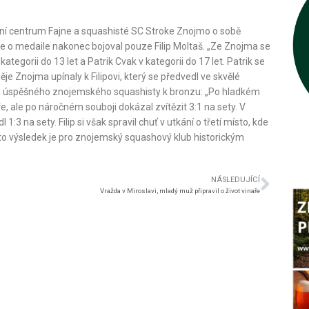
ovní centrum Fajne a squashisté SC Stroke Znojmo o sobě
le o medaile nakonec bojoval pouze Filip Moltaš. „Ze Znojma se
tegorii do 13 let a Patrik Cvak v kategorii do 17 let. Patrik se
je Znojma upínaly k Filipovi, který se předvedl ve skvělé
tu úspěšného znojemského squashisty k bronzu: „Po hladkém
e, ale po náročném souboji dokázal zvítězit 3:1 na sety. V
3 na sety. Filip si však spravil chuť v utkání o třetí místo, kde
o výsledek je pro znojemský squashový klub historickým
NÁSLEDUJÍCÍ
Vražda v Miroslavi, mladý muž připravil o život vinaře