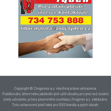
Copyright © Znojpress a.s. všechna práva vyhrazena.
Publikování, šíření nebo jakékoliv jiné užití obsahu pro jiné než osobní
účely uživatele, je bez písemného souhlasu Znojpres a.s. zakázáno.
Toto ustanovení platí také pro RSS kanály a jejich obsah.