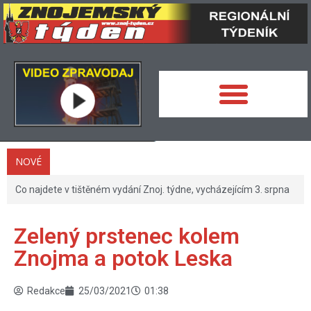
NOVÉ
Co najdete v tištěném vydání Znoj. týdne, vycházejícím 3. srpna
Zelený prstenec kolem
Znojma a potok Leska
Redakce
25/03/2021
01:38