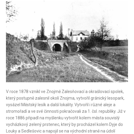
V roce 1878 vznikl ve Znojmě Zalesňovací a okrašlovací spolek,
který postupně zalesnil okolí Znojma, vytvořil gránický lesopark,
vysázel Městský lesík a další lokality. Vytvořil i různé aleje a
stromořadí a ve své činnosti pokračovali za 1. čsl. republiky. Již v
roce 1886 připadl na myšlenku vytvořit kolem města souvislý
vycházkový zelený prstenec, který by procházel kolem Dyje do
Louky a Sedlešovic a napojil se na východní straně na údolí