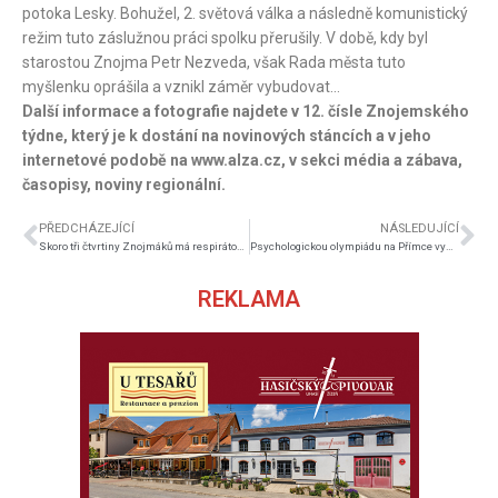
potoka Lesky. Bohužel, 2. světová válka a následně komunistický
režim tuto záslužnou práci spolku přerušily. V době, kdy byl
starostou Znojma Petr Nezveda, však Rada města tuto
myšlenku oprášila a vznikl záměr vybudovat…
Další informace a fotografie najdete v 12. čísle Znojemského
týdne, který je k dostání na novinových stáncích a v jeho
internetové podobě na www.alza.cz, v sekci média a zábava,
časopisy, noviny regionální.
PŘEDCHÁZEJÍCÍ
NÁSLEDUJÍCÍ
Skoro tři čtvrtiny Znojmáků má respirátory od města
Psychologickou olympiádu na Přímce vyhrál Dominik Herold
REKLAMA