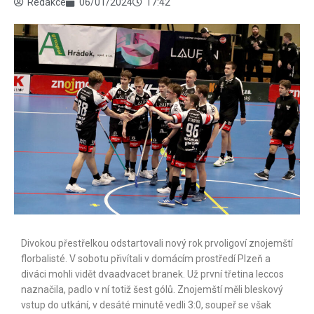
Redakce
06/01/2024
17:42
Divokou přestřelkou odstartovali nový rok prvoligoví znojemští
florbalisté. V sobotu přivítali v domácím prostředí Plzeň a
diváci mohli vidět dvaadvacet branek. Už první třetina leccos
naznačila, padlo v ní totiž šest gólů. Znojemští měli bleskový
vstup do utkání, v desáté minutě vedli 3:0, soupeř se však