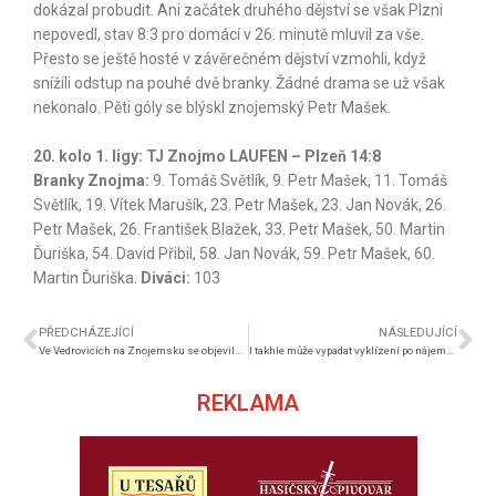
dokázal probudit. Ani začátek druhého dějství se však Plzni
nepovedl, stav 8:3 pro domácí v 26. minutě mluvil za vše.
Přesto se ještě hosté v závěrečném dějství vzmohli, když
snížili odstup na pouhé dvě branky. Žádné drama se už však
nekonalo. Pěti góly se blýskl znojemský Petr Mašek.
20. kolo 1. ligy: TJ Znojmo LAUFEN – Plzeň 14:8
Branky Znojma:
9. Tomáš Světlík, 9. Petr Mašek, 11. Tomáš
Světlík, 19. Vítek Marušík, 23. Petr Mašek, 23. Jan Novák, 26.
Petr Mašek, 26. František Blažek, 33. Petr Mašek, 50. Martin
Ďuriška, 54. David Přibil, 58. Jan Novák, 59. Petr Mašek, 60.
Martin Ďuriška.
Diváci:
103
PŘEDCHÁZEJÍCÍ
NÁSLEDUJÍCÍ
Ve Vedrovicích na Znojemsku se objevila ptačí chřipka
I takhle může vypadat vyklízení po nájemnících
REKLAMA