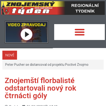
NOVÉ
Peter Pucher se distancoval od projektu Poctivé Znojmo
Znojemští florbalisté
odstartovali nový rok
čtrnácti góly