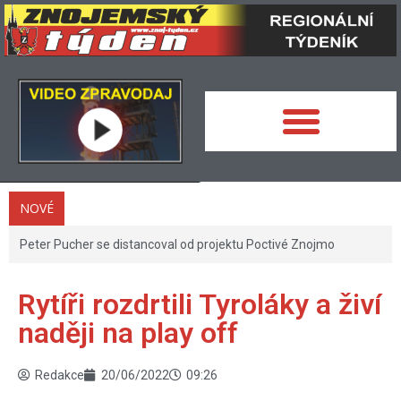
NOVÉ
Peter Pucher se distancoval od projektu Poctivé Znojmo
Rytíři rozdrtili Tyroláky a živí
naději na play off
Redakce
20/06/2022
09:26