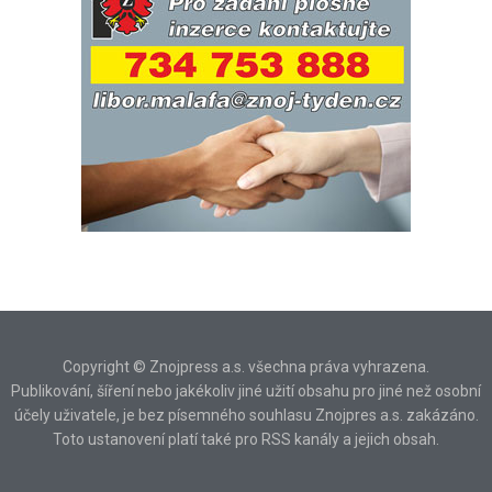
Copyright © Znojpress a.s. všechna práva vyhrazena.
Publikování, šíření nebo jakékoliv jiné užití obsahu pro jiné než osobní
účely uživatele, je bez písemného souhlasu Znojpres a.s. zakázáno.
Toto ustanovení platí také pro RSS kanály a jejich obsah.