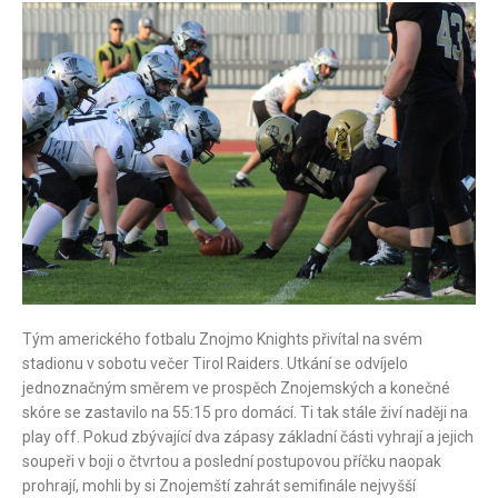
Tým amerického fotbalu Znojmo Knights přivítal na svém
stadionu v sobotu večer Tirol Raiders. Utkání se odvíjelo
jednoznačným směrem ve prospěch Znojemských a konečné
skóre se zastavilo na 55:15 pro domácí. Ti tak stále živí naději na
play off. Pokud zbývající dva zápasy základní části vyhrají a jejich
soupeři v boji o čtvrtou a poslední postupovou příčku naopak
prohrají, mohli by si Znojemští zahrát semifinále nejvyšší