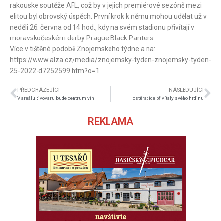
rakouské soutěže AFL, což by v jejich premiérové sezóně mezi
elitou byl obrovský úspěch. První krok k němu mohou udělat už v
neděli 26. června od 14 hod., kdy na svém stadionu přivítají v
moravskočeském derby Prague Black Panters.
Více v tištěné podobě Znojemského týdne a na:
https://www.alza.cz/media/znojemsky-tyden-znojemsky-tyden-
25-2022-d7252599.htm?o=1
PŘEDCHÁZEJÍCÍ
NÁSLEDUJÍCÍ
V areálu pivovaru bude centrum vín
Hostěradice přivítaly svého hrdinu
REKLAMA