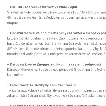
– Okružní Kasárenská křižovatka bude v říjnu
Stavbaři již týden budují okružní křižovatku silnic I/38 a II/408 u
45 metrů a s vyvýšeným středovým ostrovem upraveným pro přípa
etapách.
– Hudební festival ve Znojmě má silný charakter a evropský pote
Letošní ročník Hudebního festivalu Znojmo začal obnovenou premi
Egyptě, o čemž jsme vás, čtenáře, v minulých vydáních našich novin 
Jiřím Nekvasilem, režisérem letošního operního kusu, který byl k
národního divadla Ostrava, z naší první severomoravské umělecké s
– Darování krve ve Znojmě je díky online systému jednodušší
Dárcovství krve je nyní zase o něco pohodlnější. Od minulého týd
krve online.
– Léto u vody: Až stovky výjezdů záchranářů
Tonutí, úrazy, kolapsy z horka, alergie na bodnutí hmyzem, otrava a
zdravotníků záchranné služby a vodních záchranářů Českého červe
– Hudební festival Znojmo měl letos velmi vysokou úroveň