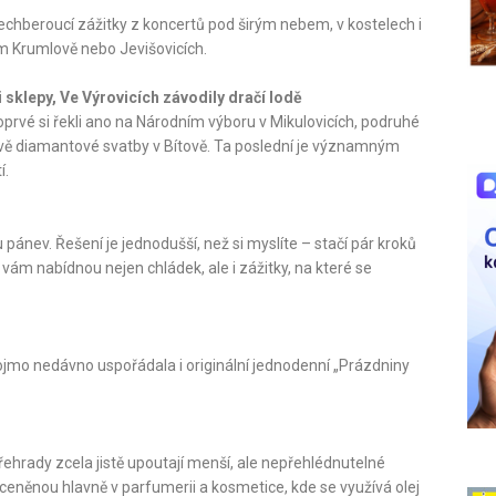
echberoucí zážitky z koncertů pod širým nebem, v kostelech i
m Krumlově nebo Jevišovicích.
 sklepy, Ve Výrovicích závodily dračí lodě
Poprvé si řekli ano na Národním výboru v Mikulovicích, podruhé
slavě diamantové svatby v Bítově. Ta poslední je významným
í.
pánev. Řešení je jednodušší, než si myslíte – stačí pár kroků
 vám nabídnou nejen chládek, ale i zážitky, na které se
ojmo nedávno uspořádala i originální jednodenní „Prázdniny
řehrady zcela jistě upoutají menší, ale nepřehlédnutelné
 ceněnou hlavně v parfumerii a kosmetice, kde se využívá olej