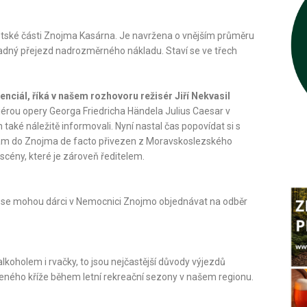
 městské části Znojma Kasárna. Je navržena o vnějším průměru
dný přejezd nadrozměrného nákladu. Staví se ve třech
nciál, říká v našem rozhovoru režisér Jiří Nekvasil
érou opery Georga Friedricha Händela Julius Caesar v
také náležitě informovali. Nyní nastal čas popovídat si s
 nám do Znojma de facto přivezen z Moravskoslezského
cény, které je zároveň ředitelem.
ne se mohou dárci v Nemocnici Znojmo objednávat na odběr
lkoholem i rvačky, to jsou nejčastější důvody výjezdů
ného kříže během letní rekreační sezony v našem regionu.