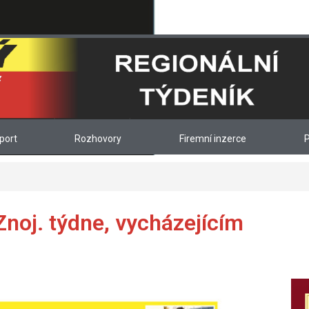
port
Rozhovory
Firemní inzerce
P
Co najdete v tištěném vydání
Znoj. týdne, vycházejícím