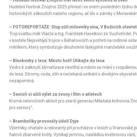
Hudební festival Znojmo 2025 přinesl i ve svém posledním týdnu d
historických zákoutích našeho regionu, ať šlo o zámky v Moravské
– FOTOREPORTÁŽE: Slup ožil milovníky vína, V Božicích otevřeli
Trojí svatbu měli Vlasta a Ing. František Havelkovi ze Suchohrdel. 
v kostele Nejsvětější trojice v Běhařovicích a potřetí na rodinné o
milníkem, který symbolizuje dlouholeté láskyplné manželské soužit
– Bleskovky z lesa: Město hoří! Utíkejte do lesa
Vedro k zalknutí, klimatizace nestíhá a město se mění v rozpálenou 
do lesa. Stromy, voda, stín a nečekaná setkání s divokými obyvateli
nezapomíná.
– Senioři si užili výlet za zvony i film o atletech
Kromě celoročních aktivit pro starší generaci Městská knihovna Zn
pro seniory“.
– Bramboříky provoněly údolí Dyje
Výletníky, chataře a rekreanty při procházce v lesích u Vranovské p
fialově zbarvené květy. Vynikají jemnou, nasládlou květinovou vůní,