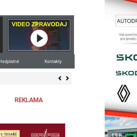
ředplatné
Kontakty
 Znoj. týdne, vycházejícím 3. srpna
REKLAMA