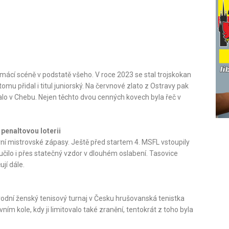
ácí scéně v podstatě všeho. V roce 2023 se stal trojskokan
u přidal i titul juniorský. Na červnové zlato z Ostravy pak
nalo v Chebu. Nejen těchto dvou cenných kovech byla řeč v
penaltovou loterii
ní mistrovské zápasy. Ještě před startem 4. MSFL vstoupily
čilo i přes statečný vzdor v dlouhém oslabení. Tasovice
jí dále.
rodní ženský tenisový turnaj v Česku hrušovanská tenistka
ním kole, kdy ji limitovalo také zranění, tentokrát z toho byla