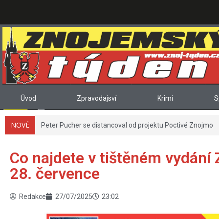
Úvod
Zpravodajsví
Krimi
S
NOVÉ
Co najdete v tištěném vydání 
28. července
Redakce
27/07/2025
23:02