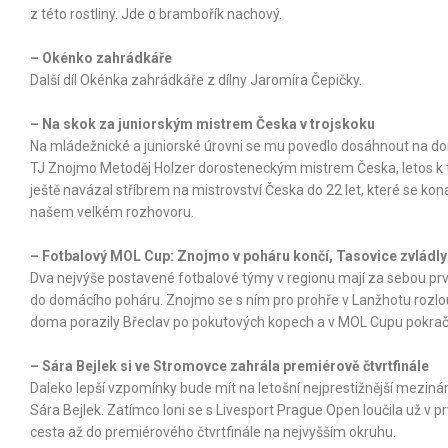
z této rostliny. Jde o brambořík nachový.
– Okénko zahrádkáře
Další díl Okénka zahrádkáře z dílny Jaromíra Čepičky.
– Na skok za juniorským mistrem Česka v trojskoku
Na mládežnické a juniorské úrovni se mu povedlo dosáhnout na dom
TJ Znojmo Metoděj Holzer dorosteneckým mistrem Česka, letos k tom
ještě navázal stříbrem na mistrovství Česka do 22 let, které se ko
našem velkém rozhovoru.
– Fotbalový MOL Cup: Znojmo v poháru končí, Tasovice zvládly 
Dva nejvýše postavené fotbalové týmy v regionu mají za sebou prv
do domácího poháru. Znojmo se s ním pro prohře v Lanžhotu rozlou
doma porazily Břeclav po pokutových kopech a v MOL Cupu pokraču
– Sára Bejlek si ve Stromovce zahrála premiérově čtvrtfinále
Daleko lepší vzpomínky bude mít na letošní nejprestižnější meziná
Sára Bejlek. Zatímco loni se s Livesport Prague Open loučila už v prv
cesta až do premiérového čtvrtfinále na nejvyšším okruhu.