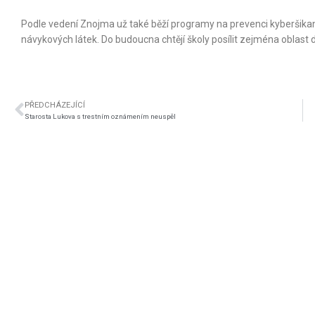
Podle vedení Znojma už také běží programy na prevenci kyberšikany,
návykových látek. Do budoucna chtějí školy posílit zejména oblast d
PŘEDCHÁZEJÍCÍ
Starosta Lukova s trestním oznámením neuspěl