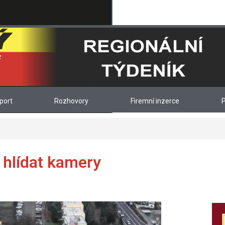
port
Rozhovory
Firemní inzerce
P
 hlídat kamery