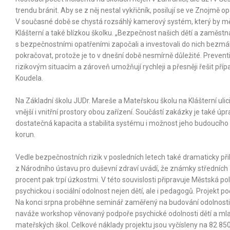
trendu bránit. Aby se z něj nestal vykřičník, posilují se ve Znojmě 
V současné době se chystá rozsáhlý kamerový systém, který by měl
Klášterní a také blízkou školku. „Bezpečnost našich dětí a zaměstna
s bezpečnostními opatřeními započali a investovali do nich bezmá
pokračovat, protože je to v dnešní době nesmírně důležité. Prevent
rizikovým situacím a zároveň umožňují rychleji a přesněji řešit pří
Koudela.
Na Základní školu JUDr. Mareše a Mateřskou školu na Klášterní ulic
vnější i vnitřní prostory obou zařízení. Součástí zakázky je také úpr
dostatečná kapacita a stabilita systému i možnost jeho budoucího r
korun.
Vedle bezpečnostních rizik v posledních letech také dramaticky př
z Národního ústavu pro duševní zdraví uvádí, že známky středních až
procent pak trpí úzkostmi. V této souvislosti připravuje Městská po
psychickou i sociální odolnost nejen dětí, ale i pedagogů. Projek
Na konci srpna proběhne seminář zaměřený na budování odolnosti ž
naváže workshop věnovaný podpoře psychické odolnosti dětí a mla
mateřských škol. Celkové náklady projektu jsou vyčísleny na 82 85