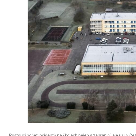
Rostoucí počet incidentů na školách nejen v zahraničí, ale už i v Č