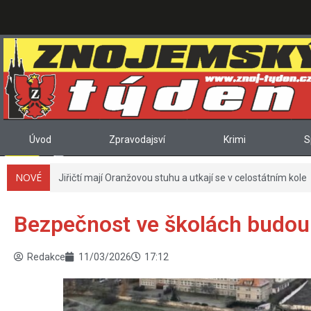
Úvod
Zpravodajsví
Krimi
S
NOVÉ
Jiřičtí mají Oranžovou stuhu a utkají se v celostátním kole
Bezpečnost ve školách budou
Redakce
11/03/2026
17:12