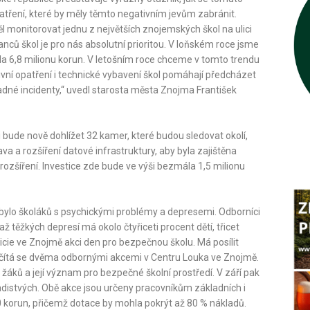
opatření, které by měly těmto negativním jevům zabránit.
 monitorovat jednu z největších znojemských škol na ulici
nců škol je pro nás absolutní prioritou. V loňském roce jsme
la 6,8 milionu korun. V letošním roce chceme v tomto trendu
ivní opatření i technické vybavení škol pomáhají předcházet
padné incidenty,“ uvedl starosta města Znojma František
i bude nově dohlížet 32 kamer, které budou sledovat okolí,
ava a rozšíření datové infrastruktury, aby byla zajištěna
ozšíření. Investice zde bude ve výši bezmála 1,5 milionu
ibylo školáků s psychickými problémy a depresemi. Odborníci
 těžkých depresí má okolo čtyřiceti procent dětí, třicet
licie ve Znojmě akci den pro bezpečnou školu. Má posílit
t počítá se dvěma odbornými akcemi v Centru Louka ve Znojmě.
áků a její význam pro bezpečné školní prostředí. V září pak
distvých. Obě akce jsou určeny pracovníkům základních i
0 korun, přičemž dotace by mohla pokrýt až 80 % nákladů.