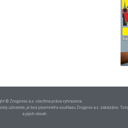
ght © Znojpress a.s. všechna práva vyhrazena.
ní účely uživatele, je bez písemného souhlasu Znojpres a.s. zakázáno. Tot
a jejich obsah.