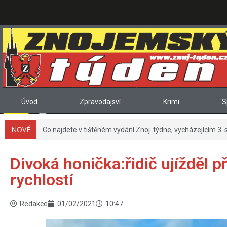
Úvod
Zpravodajsví
Krimi
S
NOVÉ
Co najdete v tištěném vydání Znoj. týdne, vycházejícím 3. 
Divoká honička:řidič ujížděl p
rychlostí
Redakce
01/02/2021
10:47