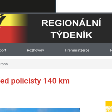
port
Rozhovory
Firemní inzerce
P
srpna
řed policisty 140 km