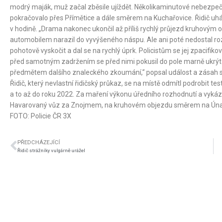
modrý maják, muž začal zběsile ujíždět. Několikaminutové nebezpeč
pokračovalo přes Přímětice a dále směrem na Kuchařovice. Řidič uhá
v hodině. „Drama nakonec ukončil až příliš rychlý průjezd kruhovým
automobilem narazil do vyvýšeného náspu. Ale ani poté nedostal rozu
pohotově vyskočit a dal se na rychlý úprk. Policistům se jej zpacifiko
před samotným zadržením se před nimi pokusil do pole marně ukrýt p
předmětem dalšího znaleckého zkoumání,“ popsal událost a zásah str
Řidič, který nevlastní řidičský průkaz, se na místě odmítl podrobit te
a to až do roku 2022. Za maření výkonu úředního rozhodnutí a vykáz
Havarovaný vůz za Znojmem, na kruhovém objezdu směrem na Úna
FOTO: Policie ČR 3X
PŘEDCHÁZEJÍCÍ
Řidič strážníky vulgárně urážel