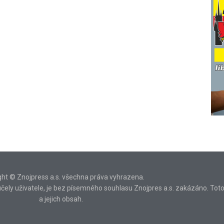
ght © Znojpress a.s. všechna práva vyhrazena.
ní účely uživatele, je bez písemného souhlasu Znojpres a.s. zakázáno. Tot
a jejich obsah.