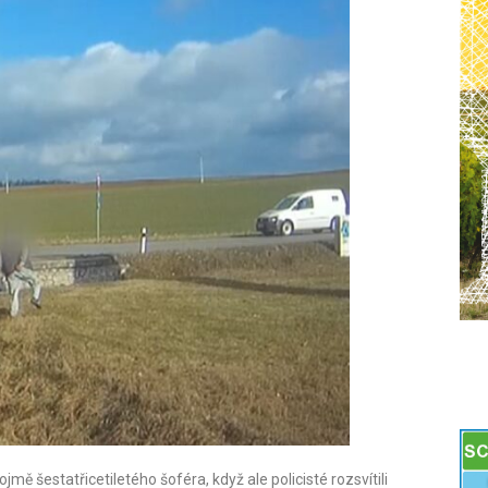
jmě šestatřicetiletého šoféra, když ale policisté rozsvítili