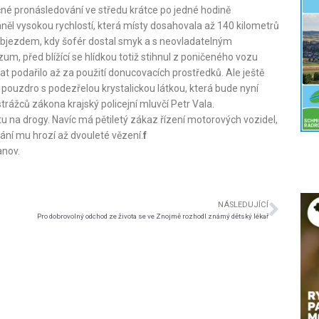
né pronásledování ve středu krátce po jedné hodině
něl vysokou rychlostí, která místy dosahovala až 140 kilometrů
 objezdem, kdy šofér dostal smyk a s neovladatelným
m, před blížící se hlídkou totiž stihnul z poničeného vozu
vat podařilo až za použití donucovacích prostředků. Ale ještě
ouzdro s podezřelou krystalickou látkou, která bude nyní
ážců zákona krajský policejní mluvčí Petr Vala.
stu na drogy. Navíc má pětiletý zákaz řízení motorových vozidel,
ání mu hrozí až dvouleté vězení.
f
nov.
NÁSLEDUJÍCÍ
Pro dobrovolný odchod ze života se ve Znojmě rozhodl známý dětský lékař