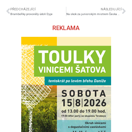
PŘEDCHÁZEJÍCÍ
NÁSLEDUJÍCÍ
Bramboříky provoněly údolí Dyje
Na skok za juniorským mistrem Česka Metodějem Holzerem
REKLAMA