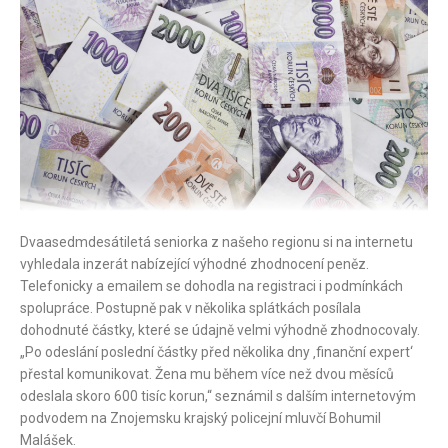
Dvaasedmdesátiletá seniorka z našeho regionu si na internetu
vyhledala inzerát nabízející výhodné zhodnocení peněz.
Telefonicky a emailem se dohodla na registraci i podmínkách
spolupráce. Postupně pak v několika splátkách posílala
dohodnuté částky, které se údajně velmi výhodně zhodnocovaly.
„Po odeslání poslední částky před několika dny ‚finanční expert‘
přestal komunikovat. Žena mu během více než dvou měsíců
odeslala skoro 600 tisíc korun,“ seznámil s dalším internetovým
podvodem na Znojemsku krajský policejní mluvčí Bohumil
Malášek.