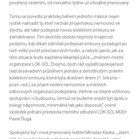
pověřený vedením, od minulého týdne už oficiálně jmenovaný.
Tomu se povedlo prakticky během jednoho měsíce nejen
rychle nahradit ty, kteří nechali zno­jemskou nemocnici ve
štychu, ale také podepsat novou kolektivní smlouvu se
zaměstnanci. Tím skončilo období nejistoty trvající od
podzimu, kdy lékaři odmítali podepsat smlouvy požadující po
nich velký počet přesčasových hodin, a nebylo jasné, jak za
této situace bude zajištěna lékařská péče.„Jménem místní
organizace LOK-SČL Znojmo, bych rád vyjádřil spokojenost
nad dosavadním průběhem jednání a dohodnutým zněním
kolektivní smlouvy, která byla dnešním dnem (1. března –
pozn. red.) za účasti vedení nemocnice a místních
odborových organizací podepsána. Věříme ve stejně vstřícnou
spolupráci i v budoucnu, čemuž se budeme snažit být spolu s
kolegy nápomocni, minimálně tak jako doposud,“ ocenil
výsledek jednání předseda místního sdružení LOK-SČL MUDr.
Pavel Ďuga.
Spokojený byl i nově jmenovaný ředitel Miroslav Kavka. „Jsem