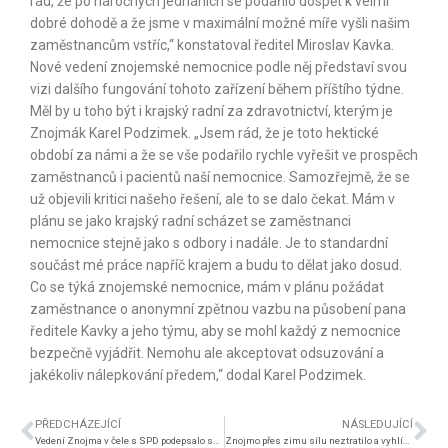
rád, že po náročných jednáních se podařilo dospět k velmi
dobré dohodě a že jsme v maximální možné míře vyšli našim
zaměstnancům vstříc,“ konstatoval ředitel Miroslav Kavka.
Nové vedení znojemské nemocnice podle něj představí svou
vizi dalšího fungování tohoto zařízení během příštího týdne.
Měl by u toho být i krajský radní za zdravotnictví, kterým je
Znojmák Karel Podzimek. „Jsem rád, že je toto hektické
období za námi a že se vše podařilo rychle vyřešit ve prospěch
zaměstnanců i pacientů naší nemocnice. Samozřejmě, že se
už objevili kritici našeho řešení, ale to se dalo čekat. Mám v
plánu se jako krajský radní scházet se zaměstnanci
nemocnice stejně jako s odbory i nadále. Je to standardní
součást mé práce napříč krajem a budu to dělat jako dosud.
Co se týká znojemské nemocnice, mám v plánu požádat
zaměstnance o anonymní zpětnou vazbu na působení pana
ředitele Kavky a jeho týmu, aby se mohl každý z nemocnice
bezpečně vyjádřit. Nemohu ale akceptovat odsuzování a
jakékoliv nálepkování předem,“ dodal Karel Podzimek.
PŘEDCHÁZEJÍCÍ
NÁSLEDUJÍCÍ
Vedení Znojma v čele s SPD podepsalo smlouvu s promigrantskou organizací
Znojmo přes zimu sílu neztratilo a vyhlíží postup