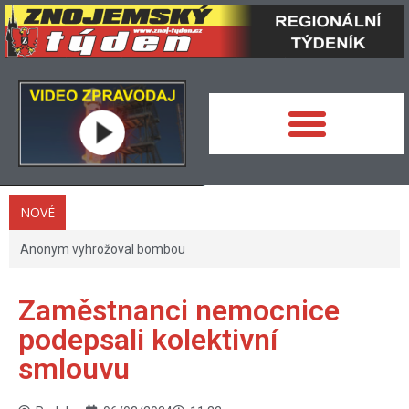
NOVÉ
Anonym vyhrožoval bombou
Zaměstnanci nemocnice
podepsali kolektivní
smlouvu