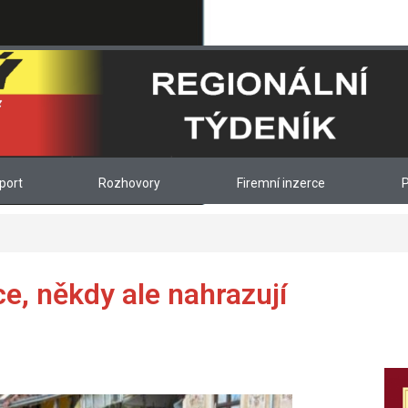
port
Rozhovory
Firemní inzerce
P
ce, někdy ale nahrazují