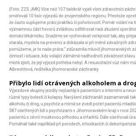
(Foto: ZZS JMK) Více než 107 tisíckrát vyjeli vloni zdravotníci zá
směřovali 10 tisíc výjezdů do znojemského regionu. Přestože oproti p
že často suplujeme práci praktiků či pohotovostí. Poměr volání na 
významnou část hovorů zvládnou odfiltrovat naši zkušení operátoři.
domácí lékárničku. Snažíme se vychovávat veřejnost tak, aby přejal
starala, myslela na prevenci a dokázala si při méně závažných zdra
pomůžeme, je to naše práce,“ zdůraznila mluvčí jihomoravských 
činnost i situace, kdy volající záměrně nadhodnotí závažnost stav
místě zjistí, že její výjezd potřeba nebyl. A resuscitační vůz nám 
Albrechtová, ředitelka jihomoravské záchranky.
Přibylo lidí otrávených alkoholem a dr
Výjezdové skupiny jezdily nejčastěji k pacientům s interními a neu
různé typy bolestí či kolapsy. Navýšení záchranáři zaznamenali ta
alkoholu či drog, u psychóz a mírně se zvedl počet pacientů mladší
387 ošetřených lidí s psychózami v Jihomoravském kraji v roce 20
pacientů s cévní mozkovou příhodou a infarktů. Dále ošetřovali úr
Pomáhali také například při porodech, intoxikacích či dekompenzac