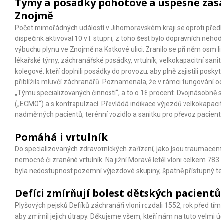
Týmy a posádky pohotově a úspěšně zas
Znojmě
Počet mimořádných událostí v Jihomoravském kraji se oproti předloňs
dispečink aktivoval 10 v I. stupni, z toho šest bylo dopravních neh
výbuchu plynu ve Znojmě na Kotkové ulici. Zranilo se při něm osm l
lékařské týmy, záchranářské posádky, vrtulník, velkokapacitní sani
kolegové, kteří doplnili posádky do provozu, aby plně zajistili pos
přiblížila mluvčí záchranářů. Poznamenala, že v rámci fungování odd
„Týmu specializovaných činností“, a to o 18 procent. Dvojnásobně 
(„ECMO“) a s kontrapulzací. Převládá indikace výjezdů velkokapacit
nadměrných pacientů, terénní vozidlo a sanitku pro převoz pacien
Pomáhá i vrtulník
Do specializovaných zdravotnických zařízení, jako jsou traumacent
nemocné či zraněné vrtulník. Na jižní Moravě letěl vloni celkem 783
byla nedostupnost pozemní výjezdové skupiny, špatně přístupný te
Defíci zmírňují bolest dětských pacientů
Plyšových pejsků Defíků záchranáři vloni rozdali 1552, rok před tí
aby zmírnil jejich útrapy. Děkujeme všem, kteří nám na tuto velmi 