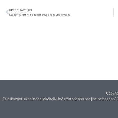
PŘEDCHÁZEJÍCÍ
Lechovičtí farníci se zastali odvolaného vikáře Váchy
Copyri
Publikování, šíření nebo jakékoliv jiné užití obsahu pro jiné než osob