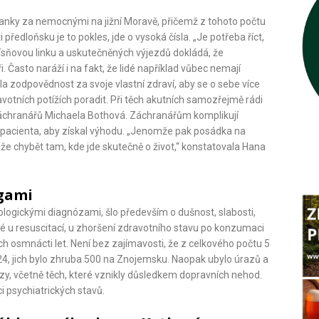
chranky za nemocnými na jižní Moravě, přičemž z tohoto počtu
ředloňsku je to pokles, jde o vysoká čísla. „Je potřeba říct,
tísňovou linku a uskutečněných výjezdů dokládá, že
 Často naráží i na fakt, že lidé například vůbec nemají
a zodpovědnost za svoje vlastní zdraví, aby se o sebe více
votních potížích poradit. Při těch akutních samozřejmě rádi
záchranářů Michaela Bothová. Záchranářům komplikují
u pacienta, aby získal výhodu. „Jenomže pak posádka na
může chybět tam, kde jde skutečně o život,“ konstatovala Hana
ogami
rologickými diagnózami, šlo především o dušnost, slabosti,
ké u resuscitací, u zhoršení zdravotního stavu po konzumaci
ch osmnácti let. Není bez zajímavosti, že z celkového počtu 5
24, jich bylo zhruba 500 na Znojemsku. Naopak ubylo úrazů a
azy, včetně těch, které vznikly důsledkem dopravních nehod.
i psychiatrických stavů.