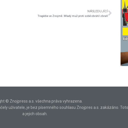
NÁSLEDUJÍCÍ
Tragédie ve Znojmě. Mladý muž proti sobě obrátil zbraň
ght © Znojpress a.s. všechna práva vyhrazena.
ní účely uživatele, je bez písemného souhlasu Znojpres a.s. zakázáno. Tot
a jejich obsah.