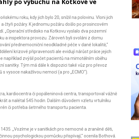
áhly po výbuchu na Kotkové ve
kému roku, kdy jich bylo 20, snížil na polovinu. Vloni jich
od a čtyři požáry. K jednomu požáru došlo po prosincovém
idí. „Operační středisko na Kotkovu vyslalo dva pozemní
tku a inspektora provozu. Zároveň byli svoláni z domu
kytování přednemocniční neodkladné péče v dané lokalitě,“
ělení krizové připravenosti ale evidují nárůst práce jejich
se například zvýšil počet pacientů na mimotělním oběhu
ní sanitky. Tým má dále k dispozici také vůz pro převoz
tů s vysoce nakažlivou nemocí (a pro „ECMO“).
ra, kardiocentra či popáleninová centra, transportoval vážně
 krát a nalétal 545 hodin. Dalším důvodem vzletu vrtulníku
rén či potřeba šetrného transportu pacienta.
m 1435. „Vozíme je v sanitkách pro nemocné a zraněné děti,
účinnou psychologickou pomůcku přispívají,“ ocenila Bothová.