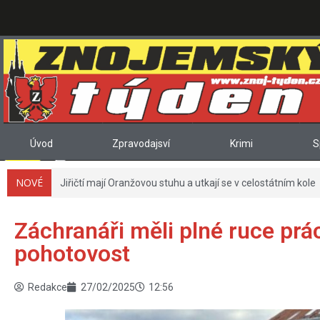
Úvod
Zpravodajsví
Krimi
S
NOVÉ
Jiřičtí mají Oranžovou stuhu a utkají se v celostátním kole
Záchranáři měli plné ruce prá
pohotovost
Redakce
27/02/2025
12:56