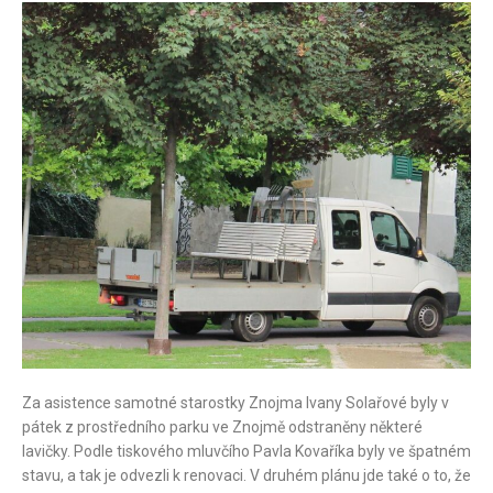
Za asistence samotné starostky Znojma Ivany Solařové byly v
pátek z prostředního parku ve Znojmě odstraněny některé
lavičky. Podle tiskového mluvčího Pavla Kovaříka byly ve špatném
stavu, a tak je odvezli k renovaci. V druhém plánu jde také o to, že