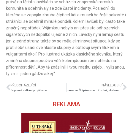
právě na těchto lavičkách se scházela znojemská romská
komunita a odehrávaly se zde časté incidenty. Poslední, do
kterého se zapojilo zhruba čtyřicet lidí a museli ho řešit policisté i
strážníci, se odehrál minulé pondělí. Kolem laviček byl často také
značný nepořádek. Výjimkou nebylo ani přes sto odhozených
cigaretových nedopalků u jedné z nich. Lavičky nyní lemují cestu
jen z jedné strany, takže by se měla eliminovat situace, kdy se
proti sobě usadí dvě hlasité skupiny a obtěžují svým hlukem a
vulgaritami okolí. Pro ilustraci ukázka klasického slovníku, který
zmíněná skupina používá vůči kolemjdoucím bez ohledu na
přítomnost dětí: „Aby tě znásilnili i tvou matku zajeb…. vylizanou,
ty zmr.. jeden gádžovskej.“
PŘEDCHÁZEJÍCÍ
NÁSLEDUJÍCÍ
Dojemné setkání po půl roce
Jaroslav Štěpán oslavil životní jubileum – 80 let
REKLAMA