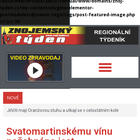
/data/web/virtuals/286151/virtual/www/domains/znoj-
tyden.cz/wp-content/plugins/elementor-
pro/modules/dynamic-tags/tags/post-featured-image.php
on line
39
NOVÉ
Jiřičtí mají Oranžovou stuhu a utkají se v celostátním kole
Svatomartinskému vínu