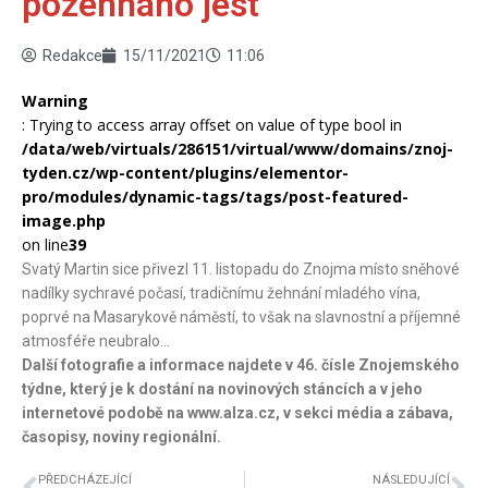
požehnáno jest
Redakce
15/11/2021
11:06
Warning
: Trying to access array offset on value of type bool in
/data/web/virtuals/286151/virtual/www/domains/znoj-
tyden.cz/wp-content/plugins/elementor-
pro/modules/dynamic-tags/tags/post-featured-
image.php
on line
39
Svatý Martin sice přivezl 11. listopadu do Znojma místo sněhové
nadílky sychravé počasí, tradičnímu žehnání mladého vína,
poprvé na Masarykově náměstí, to však na slavnostní a příjemné
atmosféře neubralo…
Další fotografie a informace najdete v 46. čísle Znojemského
týdne, který je k dostání na novinových stáncích a v jeho
internetové podobě na www.alza.cz, v sekci média a zábava,
časopisy, noviny regionální.
PŘEDCHÁZEJÍCÍ
NÁSLEDUJÍCÍ