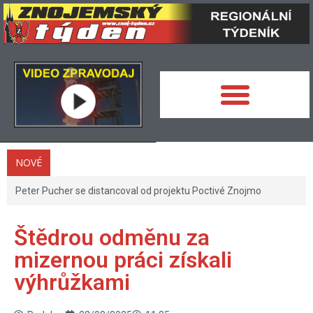
NOVÉ
Peter Pucher se distancoval od projektu Poctivé Znojmo
Štědrou odměnu za
mizernou práci získali
výhrůžkami