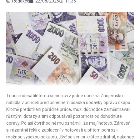
Redakce
22/08/2025
11:35
Třiaosmdesátiletému seniorovi z jedné obce na Znojemsku
nabídla v pondělí před polednem osádka dodávky opravu okapů.
Kromě předstírání pořádné práce, muži důchodce zaměstnávali
různými dotazy a tím odpoutávali pozornost od dohodnuté
opravy. Po asi čtvrthodině mu oznámili, že mají hotovo. Zároveň
si razantně řekli o zaplacení v hotovosti a přitom pohrozili
možnou vysokou pokutou. „Byť se senior krátce zdráhal, nakonec