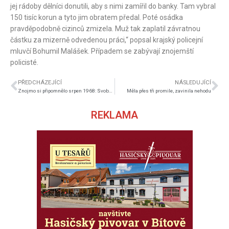
jej rádoby dělníci donutili, aby s nimi zamířil do banky. Tam vybral
150 tisíc korun a tyto jim obratem předal. Poté osádka
pravděpodobně cizinců zmizela. Muž tak zaplatil závratnou
částku za mizerně odvedenou práci,“ popsal krajský policejní
mluvčí Bohumil Malášek. Případem se zabývají znojemští
policisté.
PŘEDCHÁZEJÍCÍ
NÁSLEDUJÍCÍ
Znojmo si připomnělo srpen 1968: Svoboda není samozřejmost
Měla přes tři promile, zavinila nehodu
REKLAMA