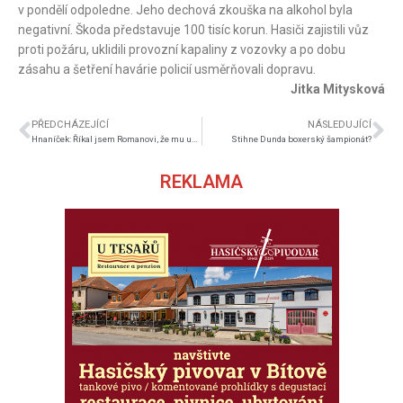
v pondělí odpoledne. Jeho dechová zkouška na alkohol byla
negativní. Škoda představuje 100 tisíc korun. Hasiči zajistili vůz
proti požáru, uklidili provozní kapaliny z vozovky a po dobu
zásahu a šetření havárie policií usměrňovali dopravu.
Jitka Mitysková
PŘEDCHÁZEJÍCÍ
NÁSLEDUJÍCÍ
Hnaníček: Říkal jsem Romanovi, že mu ukážu, jak se vyhrává finále poháru
Stihne Dunda boxerský šampionát?
REKLAMA