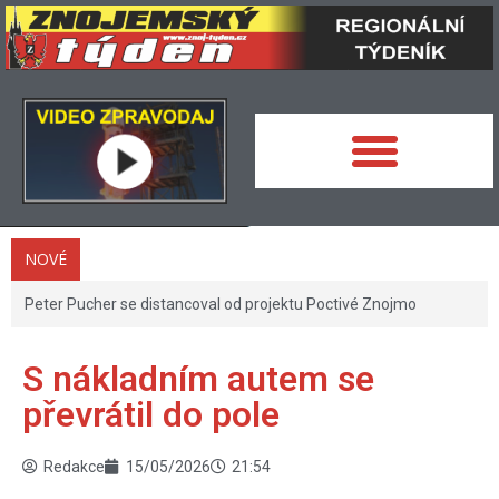
NOVÉ
Peter Pucher se distancoval od projektu Poctivé Znojmo
S nákladním autem se
převrátil do pole
Redakce
15/05/2026
21:54