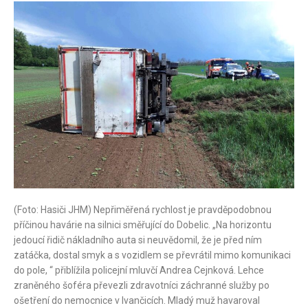
(Foto: Hasiči JHM) Nepřiměřená rychlost je pravděpodobnou
příčinou havárie na silnici směřující do Dobelic. „Na horizontu
jedoucí řidič nákladního auta si neuvědomil, že je před ním
zatáčka, dostal smyk a s vozidlem se převrátil mimo komunikaci
do pole, “ přiblížila policejní mluvčí Andrea Cejnková. Lehce
zraněného šoféra převezli zdravotníci záchranné služby po
ošetření do nemocnice v Ivančicích. Mladý muž havaroval