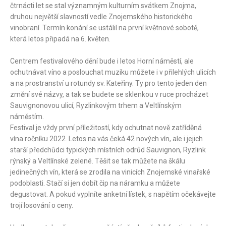
čtrnácti let se stal významným kulturním svátkem Znojma,
druhou největší slavností vedle Znojemského historického
vinobraní. Termín konání se ustálil na první květnové sobotě,
která letos připadá na 6. květen.
Centrem festivalového dění bude i letos Horní náměstí, ale
ochutnávat víno a poslouchat muziku můžete i v přilehlých ulicích
a na prostranství u rotundy sv. Kateřiny. Ty pro tento jeden den
změní své názvy, a tak se budete se sklenkou v ruce procházet
Sauvignonovou ulicí, Ryzlinkovým trhem a Veltlínským
náměstím.
Festival je vždy první příležitostí, kdy ochutnat nově zatříděná
vína ročníku 2022. Letos na vás čeká 42 nových vín, ale i jejich
starší předchůdci typických místních odrůd Sauvignon, Ryzlink
rýnský a Veltlínské zelené. Těšit se tak můžete na škálu
jedinečných vín, která se zrodila na vinicích Znojemské vinařské
podoblasti. Stačí si jen dobít čip na náramku a můžete
degustovat. A pokud vyplníte anketní lístek, s napětím očekávejte
trojí losování o ceny.