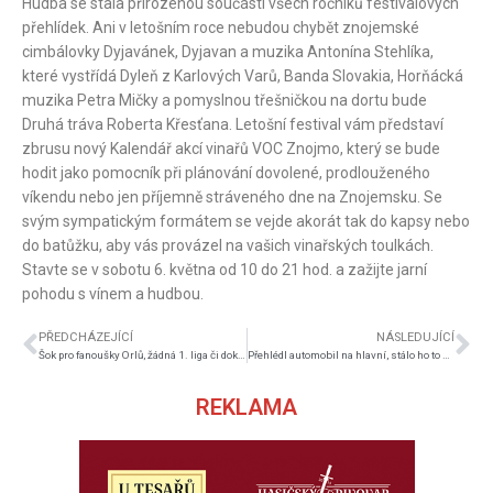
Hudba se stala přirozenou součástí všech ročníků festivalových
přehlídek. Ani v letošním roce nebudou chybět znojemské
cimbálovky Dyjavánek, Dyjavan a muzika Antonína Stehlíka,
které vystřídá Dyleň z Karlových Varů, Banda Slovakia, Horňácká
muzika Petra Mičky a pomyslnou třešničkou na dortu bude
Druhá tráva Roberta Křesťana. Letošní festival vám představí
zbrusu nový Kalendář akcí vinařů VOC Znojmo, který se bude
hodit jako pomocník při plánování dovolené, prodlouženého
víkendu nebo jen příjemně stráveného dne na Znojemsku. Se
svým sympatickým formátem se vejde akorát tak do kapsy nebo
do batůžku, aby vás provázel na vašich vinařských toulkách.
Stavte se v sobotu 6. května od 10 do 21 hod. a zažijte jarní
pohodu s vínem a hudbou.
PŘEDCHÁZEJÍCÍ
NÁSLEDUJÍCÍ
Šok pro fanoušky Orlů, žádná 1. liga či dokonce konec hokeje ve Znojmě?
Přehlédl automobil na hlavní, stálo ho to život
REKLAMA