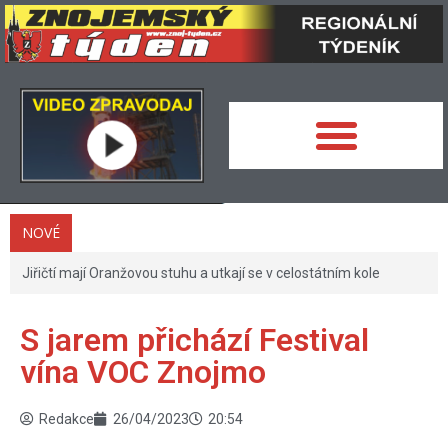
NOVÉ
Jiřičtí mají Oranžovou stuhu a utkají se v celostátním kole
S jarem přichází Festival
vína VOC Znojmo
Redakce
26/04/2023
20:54