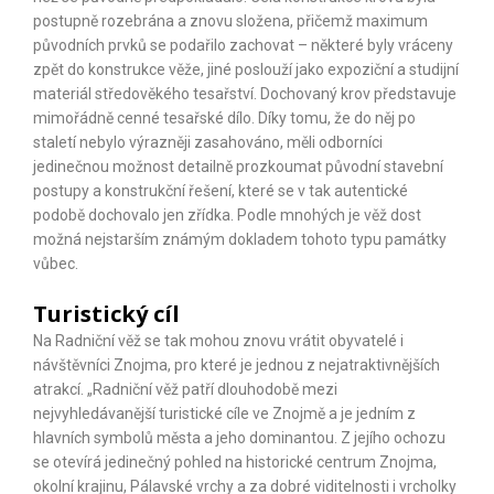
postupně rozebrána a znovu složena, přičemž maximum
původních prvků se podařilo zachovat – některé byly vráceny
zpět do konstrukce věže, jiné poslouží jako expoziční a studijní
materiál středověkého tesařství. Dochovaný krov představuje
mimořádně cenné tesařské dílo. Díky tomu, že do něj po
staletí nebylo výrazněji zasahováno, měli odborníci
jedinečnou možnost detailně prozkoumat původní stavební
postupy a konstrukční řešení, které se v tak autentické
podobě dochovalo jen zřídka. Podle mnohých je věž dost
možná nejstarším známým dokladem tohoto typu památky
vůbec.
Turistický cíl
Na Radniční věž se tak mohou znovu vrátit obyvatelé i
návštěvníci Znojma, pro které je jednou z nejatraktivnějších
atrakcí. „Radniční věž patří dlouhodobě mezi
nejvyhledávanější turistické cíle ve Znojmě a je jedním z
hlavních symbolů města a jeho dominantou. Z jejího ochozu
se otevírá jedinečný pohled na historické centrum Znojma,
okolní krajinu, Pálavské vrchy a za dobré viditelnosti i vrcholky