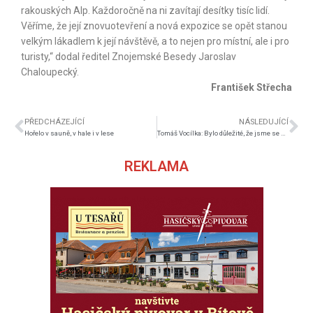
rakouských Alp. Každoročně na ni zavítají desítky tisíc lidí.
Věříme, že její znovuotevření a nová expozice se opět stanou
velkým lákadlem k její návštěvě, a to nejen pro místní, ale i pro
turisty,“ dodal ředitel Znojemské Besedy Jaroslav
Chaloupecký.
František Střecha
PŘEDCHÁZEJÍCÍ
NÁSLEDUJÍCÍ
Hořelo v sauně, v hale i v lese
Tomáš Vocílka: Bylo důležité, že jsme se udrželi na pozitivní vlně
REKLAMA