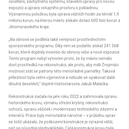
osvětlení, záchytného systému, stavební úpravy pro novou
expozici a úpravy vstupního prostoru s pokladnou.
Významnou položkou byla oprava věžních hodin za téměř 1,9
milionu korun, na kterou město získalo dotaci 600 tisíc korun z
Jihomoravského kraje.
„Na obnově se podílela také veřejnost prostřednictvím
sponzorského programu. Díky nim se podařilo získat 241 568
korun, které doplnily investici do obnovy věže a nové expozice.
Tento program nebyl vytvořen proto, že by město nemělo
dost prostředků na rekonstrukci, ale proto, aby měli Znojmáci
možnost stát se patrony této mimořádné památky. Taková
příležitost byla velmi výjimečná a nebude se opakovat další
dlouhá desetiletí,“ doplnil místostarosta Jakub Malačka.
Rekonstrukce začala na jaře roku 2022 a zahrnovala opravu
historického krovu, výměnu střešní krytiny, rekonstrukci
ochozů, opravu věžiček i modernizaci technického zázemí a
interiérů. Práce byly mimořádně náročné – v průběhu oprav
se totiž ukázalo, že poškození konstrukce je výrazně větší,
než se původně předpokládalo. Celá konstrukce krovu byla