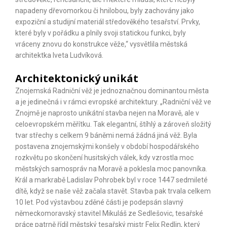
napadeny dřevomorkou či hnilobou, byly zachovány jako
expoziční a studijní materiál středověkého tesařství. Prvky,
které byly v pořádku a plnily svoji statickou funkci, byly
vráceny znovu do konstrukce věže,“ vysvětlila městská
architektka Iveta Ludvíková.
Architektonický unikát
Znojemská Radniční věž je jednoznačnou dominantou města
a je jedinečná i v rámci evropské architektury. „Radniční věž ve
Znojmě je naprosto unikátní stavba nejen na Moravě, ale v
celoevropském měřítku. Tak elegantní, štíhlý a zároveň složitý
tvar střechy s celkem 9 báněmi nemá žádná jiná věž. Byla
postavena znojemskými konšely v období hospodářského
rozkvětu po skončení husitských válek, kdy vzrostla moc
městských samospráv na Moravě a poklesla moc panovníka.
Král a markrabě Ladislav Pohrobek byl v roce 1447 sedmileté
dítě, když se naše věž začala stavět. Stavba pak trvala celkem
10 let. Pod výstavbou zděné části je podepsán slavný
německomoravský stavitel Mikuláš ze Sedlešovic, tesařské
práce patrně řídil městský tesařský mistr Felix Redlin, který