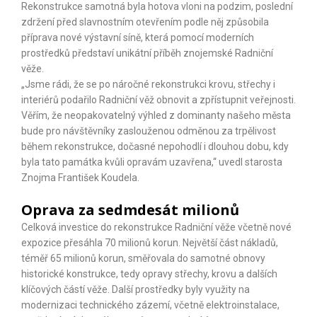
Rekonstrukce samotná byla hotova vloni na podzim, poslední
zdržení před slavnostním otevřením podle něj způsobila
příprava nové výstavní síně, která pomocí moderních
prostředků představí unikátní příběh znojemské Radniční
věže.
„Jsme rádi, že se po náročné rekonstrukci krovu, střechy i
interiérů podařilo Radniční věž obnovit a zpřístupnit veřejnosti.
Věřím, že neopakovatelný výhled z dominanty našeho města
bude pro návštěvníky zaslouženou odměnou za trpělivost
během rekonstrukce, dočasné nepohodlí i dlouhou dobu, kdy
byla tato památka kvůli opravám uzavřena,“ uvedl starosta
Znojma František Koudela.
Oprava za sedmdesát milionů
Celková investice do rekonstrukce Radniční věže včetně nové
expozice přesáhla 70 milionů korun. Největší část nákladů,
téměř 65 milionů korun, směřovala do samotné obnovy
historické konstrukce, tedy opravy střechy, krovu a dalších
klíčových částí věže. Další prostředky byly využity na
modernizaci technického zázemí, včetně elektroinstalace,