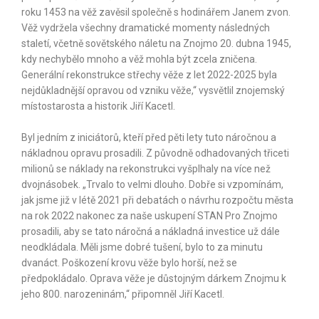
roku 1453 na věž zavěsil společně s hodinářem Janem zvon.
Věž vydržela všechny dramatické momenty následných
staletí, včetně sovětského náletu na Znojmo 20. dubna 1945,
kdy nechybělo mnoho a věž mohla být zcela zničena.
Generální rekonstrukce střechy věže z let 2022-2025 byla
nejdůkladnější opravou od vzniku věže,“ vysvětlil znojemský
místostarosta a historik Jiří Kacetl.
Byl jedním z iniciátorů, kteří před pěti lety tuto náročnou a
nákladnou opravu prosadili. Z původně odhadovaných třiceti
milionů se náklady na rekonstrukci vyšplhaly na více než
dvojnásobek. „Trvalo to velmi dlouho. Dobře si vzpomínám,
jak jsme již v létě 2021 při debatách o návrhu rozpočtu města
na rok 2022 nakonec za naše uskupení STAN Pro Znojmo
prosadili, aby se tato náročná a nákladná investice už dále
neodkládala. Měli jsme dobré tušení, bylo to za minutu
dvanáct. Poškození krovu věže bylo horší, než se
předpokládalo. Oprava věže je důstojným dárkem Znojmu k
jeho 800. narozeninám,“ připomněl Jiří Kacetl.