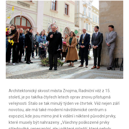
Architektonický skvost města Znojma, Radniční věž z 15.
století, je po takřka čtyřech letech oprav znovu přístupná
veřejnosti. Stalo se tak minulý týden ve čtvrtek. Věž nejen září
novotou, ale má také moderní návštěvnické centrum s
expozicí, kde jsou mimo jiné k vidění i některé původní prvky,
které musely být nahrazeny. „Všechny poškozené prvky
středověké, renesanční, ale i některé mladší, které nebyly