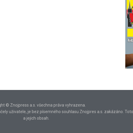
ght © Znojpress a.s. všechna práva vyhrazena.
ní účely uživatele, je bez písemného souhlasu Znojpres a.s. zakázáno. Tot
a jejich obsah.