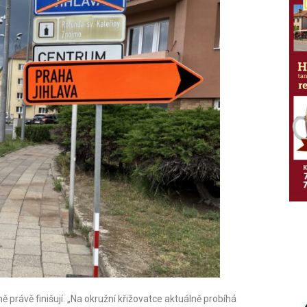
právě finišují. „Na okružní křižovatce aktuálně probíhá