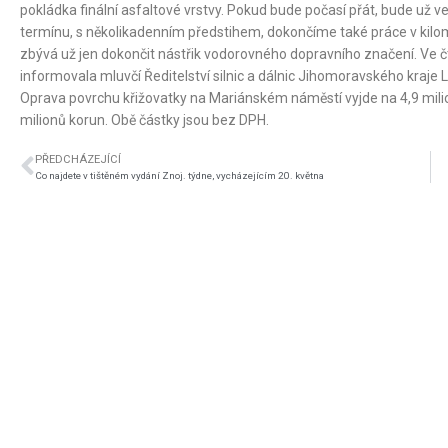
pokládka finální asfaltové vrstvy. Pokud bude počasí přát, bude už 
termínu, s několikadenním předstihem, dokončíme také práce v kilom
zbývá už jen dokončit nástřik vodorovného dopravního značení. Ve čt
informovala mluvčí Ředitelství silnic a dálnic Jihomoravského kraje L
Oprava povrchu křižovatky na Mariánském náměstí vyjde na 4,9 milio
milionů korun. Obě částky jsou bez DPH.
PŘEDCHÁZEJÍCÍ
Co najdete v tištěném vydání Znoj. týdne, vycházejícím 20. května