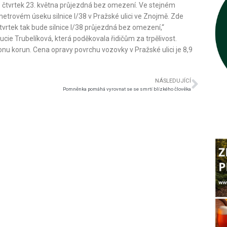
ve čtvrtek 23. května průjezdná bez omezení. Ve stejném
etrovém úseku silnice I/38 v Pražské ulici ve Znojmě. Zde
vrtek tak bude silnice I/38 průjezdná bez omezení,“
ucie Trubelíková, která poděkovala řidičům za trpělivost.
nu korun. Cena opravy povrchu vozovky v Pražské ulici je 8,9
NÁSLEDUJÍCÍ
Pomněnka pomáhá vyrovnat se se smrtí blízkého člověka