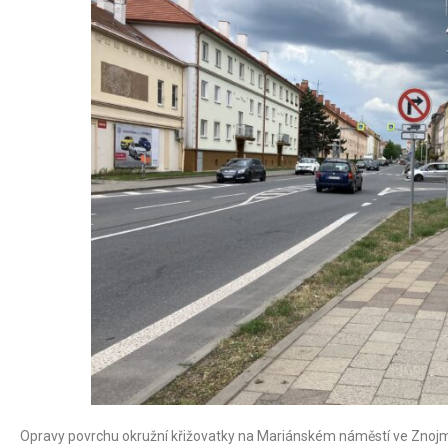
Opravy povrchu okružní křižovatky na Mariánském náměstí ve Znojmě 