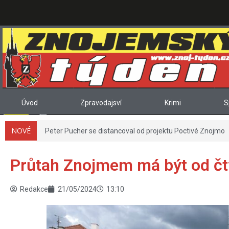
Úvod
Zpravodajsví
Krimi
S
NOVÉ
Peter Pucher se distancoval od projektu Poctivé Znojmo
Průtah Znojmem má být od čtv
Redakce
21/05/2024
13:10