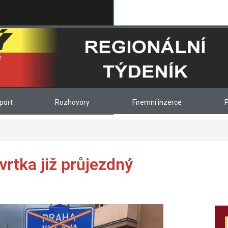
port
Rozhovory
Firemní inzerce
P
rtka již průjezdný