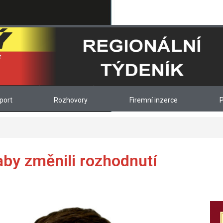
port
Rozhovory
Firemní inzerce
P
 aby změnili rozhodnutí