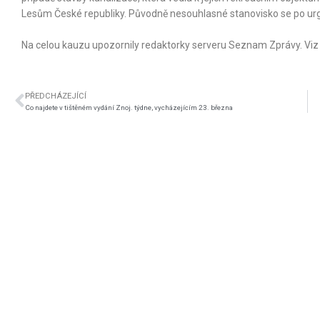
Lesům České republiky. Původně nesouhlasné stanovisko se po urg
Na celou kauzu upozornily redaktorky serveru Seznam Zprávy. Vi
PŘEDCHÁZEJÍCÍ
Co najdete v tištěném vydání Znoj. týdne, vycházejícím 23. března