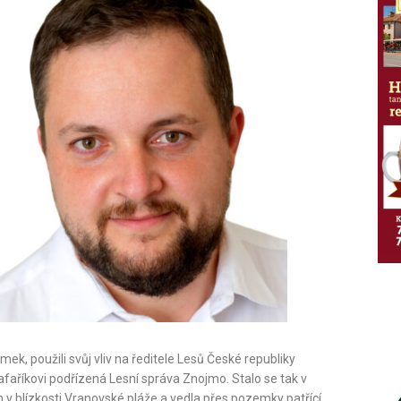
mek, použili svůj vliv na ředitele Lesů České republiky
afaříkovi podřízená Lesní správa Znojmo. Stalo se tak v
m v blízkosti Vranovské pláže a vedla přes pozemky patřící