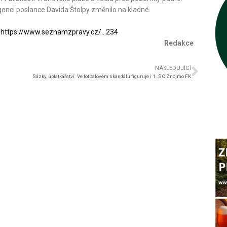
enci poslance Davida Štolpy změnilo na kladné.
z
https://www.seznamzpravy.cz/…234
Redakce
NÁSLEDUJÍCÍ
Sázky, úplatkářství. Ve fotbalovém skandálu figuruje i 1. SC Znojmo FK