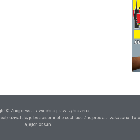
ght © Znojpress a.s. všechna práva vyhrazena.
ní účely uživatele, je bez písemného souhlasu Znojpres a.s. zakázáno. Tot
a jejich obsah.