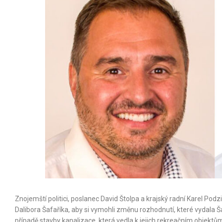
Znojemští politici, poslanec David Štolpa a krajský radní Karel Podzi
Dalibora Šafaříka, aby si vymohli změnu rozhodnutí, které vydala Š
případě stavby kanalizace, která vedla k jejich rekreačním objektů