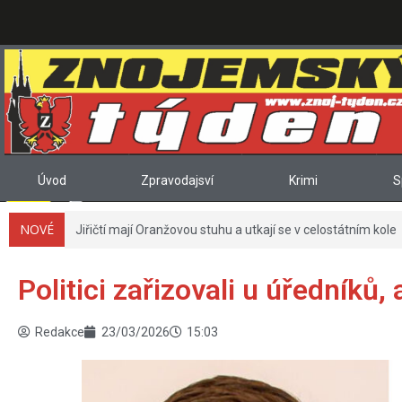
Úvod
Zpravodajsví
Krimi
S
NOVÉ
Jiřičtí mají Oranžovou stuhu a utkají se v celostátním kole
Politici zařizovali u úředníků,
Redakce
23/03/2026
15:03