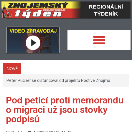
NOVÉ
Peter Pucher se distancoval od projektu Poctivé Znojmo
Pod peticí proti memorandu
o migraci už jsou stovky
podpisů