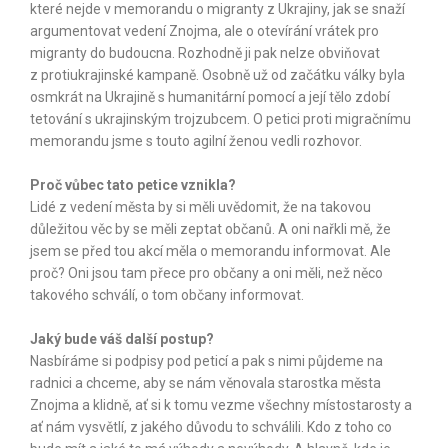
které nejde v memorandu o migranty z Ukrajiny, jak se snaží
argumentovat vedení Znojma, ale o otevírání vrátek pro
migranty do budoucna. Rozhodně ji pak nelze obviňovat
z protiukrajinské kampaně. Osobně už od začátku války byla
osmkrát na Ukrajině s humanitární pomocí a její tělo zdobí
tetování s ukrajinským trojzubcem. O petici proti migračnímu
memorandu jsme s touto agilní ženou vedli rozhovor.
Proč vůbec tato petice vznikla?
Lidé z vedení města by si měli uvědomit, že na takovou
důležitou věc by se měli zeptat občanů. A oni nařkli mě, že
jsem se před tou akcí měla o memorandu informovat. Ale
proč? Oni jsou tam přece pro občany a oni měli, než něco
takového schválí, o tom občany informovat.
Jaký bude váš další postup?
Nasbíráme si podpisy pod peticí a pak s nimi půjdeme na
radnici a chceme, aby se nám věnovala starostka města
Znojma a klidně, ať si k tomu vezme všechny místostarosty a
ať nám vysvětlí, z jakého důvodu to schválili. Kdo z toho co