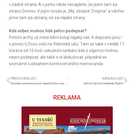
v žádné straně. A v petici nikde nenajdete, že jsem tam za
stranu Domov. V jejím úvodu je „My, občané Znojma“ a všichni
jsme tam za občany, ne za nějaké strany.
Kde vůbec mohou lidé petici podepsat?
Petiční archy už mezi lidmi kolují nějaký čas. K dispozici jsou i
v pivnici U Dvou volů na Vídeňské ulici. Tam se také v neděli 17.
března od 15 hod. uskuteční setkání, kde ji zájemci mohou
nejen podepsat, ale také o ní diskutovat, případně se
seznámit s obsahem kontroverzního memoranda.
PŘEDCHÁZEJÍCÍ
NÁSLEDUJÍCÍ
Desatero prevence proti nakažlivému respiračnímu onemocnění u dětí
Kolize čtyř aut nedaleko Rudlic
REKLAMA