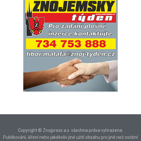
Copyright © Znojpress a.s. všechna práva vyhrazena.
Publikování, šíření nebo jakékoliv jiné užití obsahu pro jiné než osobní