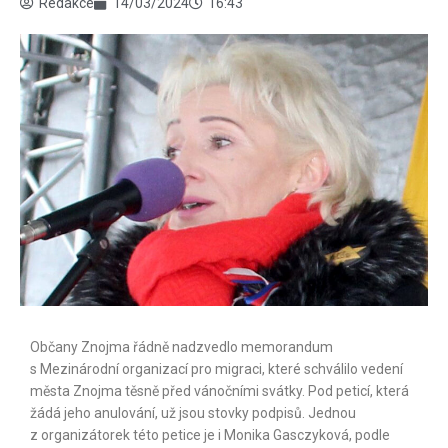
Redakce
14/03/2024
16:43
Občany Znojma řádně nadzvedlo memorandum
s Mezinárodní organizací pro migraci, které schválilo vedení
města Znoj­ma těsně před vánočními svátky. Pod peticí, která
žádá jeho anulování, už jsou stovky podpisů. Jednou
z organizátorek této petice je i Monika Gasczyková, podle