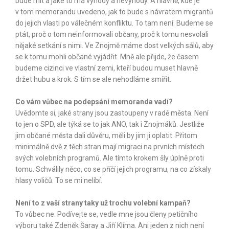
bude mít a jaké to má výhody a nevýhody. A hlavně, kde je
v tom memorandu uvedeno, jak to bude s návratem migrantů
do jejich vlasti po válečném konfliktu. To tam není. Budeme se
ptát, proč o tom neinformovali občany, proč k tomu nesvolali
nějaké setkání s nimi. Ve Znojmě máme dost velkých sálů, aby
se k tomu mohli občané vyjádřit. Mně ale přijde, že časem
budeme cizinci ve vlastní zemi, kteří budou muset hlavně
držet hubu a krok. S tím se ale nehodláme smířit.
Co vám vůbec na podepsání memoranda vadí?
Uvědomte si, jaké strany jsou zastoupeny v radě města. Není
to jen o SPD, ale týká se to jak ANO, tak i Znojmáků. Jestliže
jim občané města dali důvěru, měli by jim ji oplatit. Přitom
minimálně dvě z těch stran mají migraci na prvních místech
svých volebních programů. Ale tímto krokem šly úplně proti
tomu. Schválily něco, co se příčí jejich programu, na co získaly
hlasy voličů. To se mi nelíbí.
Není to z vaší strany taky už trochu volební kampaň?
To vůbec ne. Podívejte se, vedle mne jsou členy petičního
výboru také Zdeněk Šaray a Jiří Klíma. Ani jeden z nich není