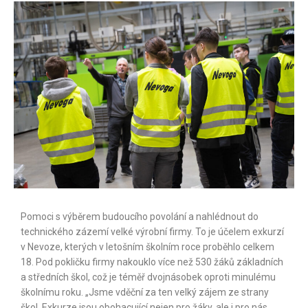
Pomoci s výběrem budoucího povolání a nahlédnout do
technického zázemí velké výrobní firmy. To je účelem exkurzí
v Nevoze, kterých v letošním školním roce proběhlo celkem
18. Pod pokličku firmy nakouklo více než 530 žáků základních
a středních škol, což je téměř dvojnásobek oproti minulému
školnímu roku. „Jsme vděční za ten velký zájem ze strany
škol. Exkurze jsou obohacující nejen pro žáky, ale i pro nás.