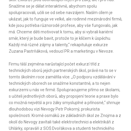
Snažíme se je dělat interaktivně, abychom spolu
spolupracovali, učili se od sebe navzájem. Naším cílem je
ukázat, jak to funguje ve velké, ale rodinné mezinárodní firmě,
kde jsou potřeba různorodé profese, aby vše fungovalo, jak
má. Chceme děti motivovat k tomu, aby si vybrali kariérní
směr, který je bude bavit, protože to je klíčem k úspěchu.
Každý má různé zájmy a talenty,“ rekapituluje exkurze
Zuzana Pastrňáková, vedoucí PR a marketingu v Nevoze.
Firmu těší zejména narůstající počet exkurzí tříd z
technických oborů jejich partnerských škol, právě na to se v
tomto školním roce zaměřila více. „O podporu vzdělávání v
technických oborech se snažíme konstantně, a to nejen
exkurzemi u nás ve firmě. Spolupracujeme přímo se školami,
s učiteli jednotlivých oborů, aby propojení teorie a praxe bylo
co možná největší a pro žáky smysluplné a přínosné,“ shrnuje
dlouhodobou vizi Nevogy Petr Pokorný, prokurista
společnosti. Kromě osmáků ze základních škol ze Znojma a z
okolí do Nevogy zavítali také elektrotechnici a elektrikáři z
Uhlárky, opraváři z SOŠ Dvořákova a studenti technického