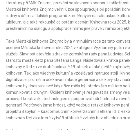
literatury při MěK Znojmo, pozvání na slavnost konanou u příležitost
Městská knihovna Znojmo velmi úzce spolupracuje při pořádání konv
rodiny s dětmi a dalších programů zaměřených na rakouskou kultur
jubileum, ale také rakouské celostátní ocenění Knihovna roku 2025, 
přeshraničního dialogu a spolupráce mimo jiné právě v rámci projekt
Také Městská knihovna Znojmo byla v minulém roce za tato konverza
ocenění Městská knihovna roku 2024 v kategorii Významný počin v o
služeb. Slavnost otevřela zdravice zemského rady pana Ludwiga Sch
starostu města Retz pana Stefana Langa. Následovala krátká panelov
knihovny v Retzu ve druhé polovině 19. století a také (ještě zajímavěj
knihoven. Tak jako všechny kulturní a vzdělávací instituce stojí i k
digitalizace, proměna očekávání mladé generace a celkový stav naší e
knihovna by dnes více než kdy dříve měla být především místem set
komunikovat s druhými. Úkolem knihoven je reagovat na změny ve spole
pracovat kreativně s technologiemi, podporovat udržitelnost a rovné 
generací. Pociťovaly jsme hrdost, když vedoucí retzké knihovny pan
projektu Babylon – každoměsíčním konverzačním setkání lidí z Rakou
knihovna v Retzu a které vytváří přátelské vztahy bez ohledu na hran