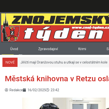
Úvod
Zpravodajsví
Krimi
S
NOVÉ
Jiřičtí mají Oranžovou stuhu a utkají se v celostátním kole
Městská knihovna v Retzu osla
Redakce
16/02/2025
23:42