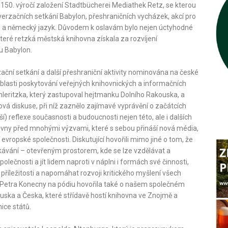
i 150. výročí založení Stadtbücherei Mediathek Retz, se kterou
erzačních setkání Babylon, přeshraničních vycházek, akcí pro
u a německý jazyk. Důvodem k oslavám bylo nejen úctyhodné
které retzká městská knihovna získala za rozvíjení
u Babylon.
ční setkání a další přeshraniční aktivity nominována na české
blasti poskytování veřejných knihovnických a informačních
leritzka, který zastupoval hejtmanku Dolního Rakouska, a
á diskuse, při níž zaznělo zajímavé vyprávění o začátcích
ší) reflexe současnosti a budoucnosti nejen této, ale i dalších
nihovny před mnohými výzvami, které s sebou přináší nová média,
vropské společnosti. Diskutující hovořili mimo jiné o tom, že
kávání – otevřeným prostorem, kde se lze vzdělávat a
čnosti a jít lidem naproti v náplni i formách své činnosti,
příležitosti a napomáhat rozvoji kritického myšlení všech
í Petra Konecny na pódiu hovořila také o našem společném
ska a Česka, které střídavě hostí knihovna ve Znojmě a
ice států.