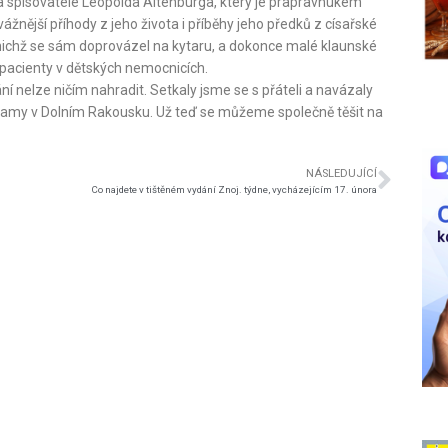
e a spisovatele Leopolda Altenburga, který je prapravnukem
 vážnější příhody z jeho života i příběhy jeho předků z císařské
 při nichž se sám doprovázel na kytaru, a dokonce malé klaunské
il pacienty v dětských nemocnicích.
 nelze ničím nahradit. Setkaly jsme se s přáteli a navázaly
rogramy v Dolním Rakousku. Už teď se můžeme společně těšit na
NÁSLEDUJÍCÍ
Co najdete v tištěném vydání Znoj. týdne, vycházejícím 17. února