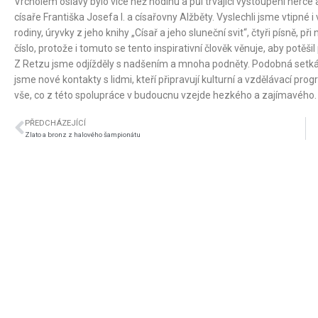
Vrcholem oslavy bylo více než hodinu a půl trvající vystoupení herc
císaře Františka Josefa I. a císařovny Alžběty. Vyslechli jsme vtipné i
rodiny, úryvky z jeho knihy „Císař a jeho sluneční svit“, čtyři písně,
číslo, protože i tomuto se tento inspirativní člověk věnuje, aby potěš
Z Retzu jsme odjížděly s nadšením a mnoha podněty. Podobná setkání
jsme nové kontakty s lidmi, kteří připravují kulturní a vzdělávací p
vše, co z této spolupráce v budoucnu vzejde hezkého a zajímavého.
PŘEDCHÁZEJÍCÍ
Zlato a bronz z halového šampionátu