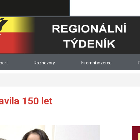
port
Rozhovory
Firemní inzerce
P
vila 150 let