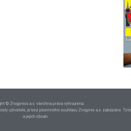
ght © Znojpress a.s. všechna práva vyhrazena.
ní účely uživatele, je bez písemného souhlasu Znojpres a.s. zakázáno. Tot
a jejich obsah.