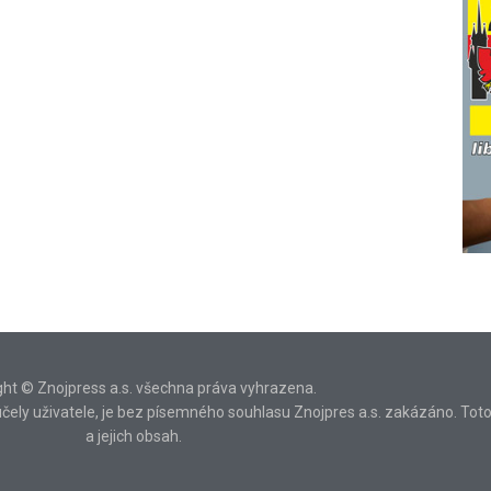
ght © Znojpress a.s. všechna práva vyhrazena.
ní účely uživatele, je bez písemného souhlasu Znojpres a.s. zakázáno. Tot
a jejich obsah.