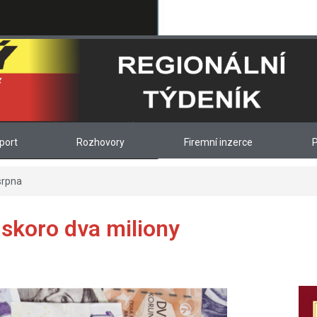
port
Rozhovory
Firemní inzerce
P
srpna
 skoro dva miliony