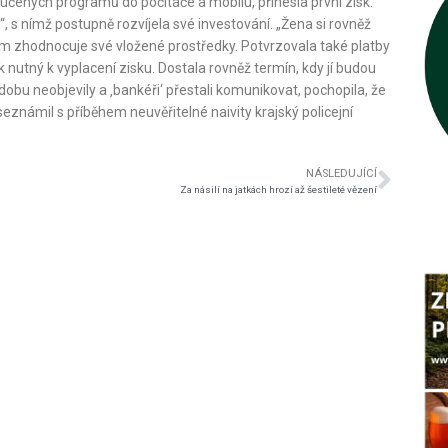
oručených programů do počítače a mobilu, přinesla první zisk.
, s nímž postupně rozvíjela své investování. „Žena si rovněž
bem zhodnocuje své vložené prostředky. Potvrzovala také platby
k nutný k vyplacení zisku. Dostala rovněž termín, kdy jí budou
obu neobjevily a ‚bankéři‘ přestali komunikovat, pochopila, že
eznámil s příběhem neuvěřitelné naivity krajský policejní
NÁSLEDUJÍCÍ
Za násilí na jatkách hrozí až šestileté vězení