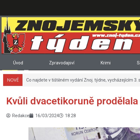
Úvod
Zpravodajsví
Krimi
S
NOVÉ
Co najdete v tištěném vydání Znoj. týdne, vycházejícím 3. 
Kvůli dvacetikoruně prodělala
Redakce
16/03/2024
18:28