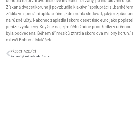
dohodla na první dvoutisícové investici. Ta záhy, po instalování dop
Získaná dvacetikoruna ji povzbudila k aktivní spolupráci s „bankéřem“
zřídila ve speciální aplikaci účet, kde mohla sledovat, jakým způso
na různé účty. Nakonec zaplatila i skoro deset tisíc euro jako poplate
peníze vyplaceny. Když se na jejím účtu žádné prostředky v určenou d
byla podvedena. Během tří měsíců ztratila skoro dva milióny korun,“ s
mluvčí Bohumil Malášek.
PŘEDCHÁZEJÍCÍ
Kolize čtyř aut nedaleko Rudlic