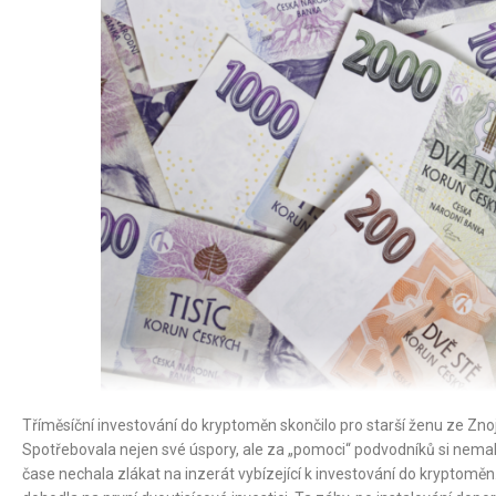
Tříměsíční investování do kryptoměn skončilo pro starší ženu ze Zn
Spotřebovala nejen své úspory, ale za „pomoci“ podvodníků si nemalo
čase nechala zlákat na inzerát vybízející k investování do kryptoměn