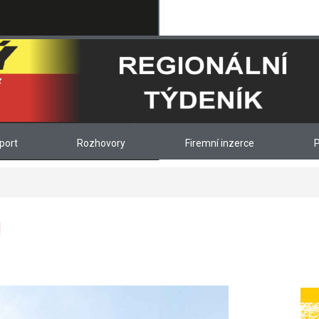
port
Rozhovory
Firemní inzerce
P
!