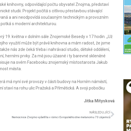
ské knihovny, odpovídající počtu obyvatel Znojma, představí
ické studii. Projekt počítá s citlivou přestavbou stávající
užívaná a ani neodpovídá současným technickým a provozním
potká s moderní architekturou.
rý 19. května v dolním sále Znojemské Besedy v 17 hodin. „Už
jejího využití může být právě knihovna a mám radost, že jsme
 takže nás zde čeká třeba i nahrávací studio, dětské oddělení,
ní, herními prvky. Za mě jsou úžasné i ty barevné skleněné
 popisuje na svém Facebooku znojemský místostarosta Jakub
anost města.
terá má nyní své provozy v části budovy na Horním náměstí,
í staví na rohu ulic Pražská a Přímětická. A svoji pobočku
Jitka Mitysková
NÁSLEDUJÍCÍ
Nemocnice Znojmo vyšetřila v rámci Evropského dne melanomu 73 zájemců