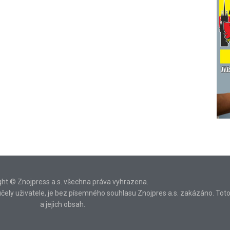
ght © Znojpress a.s. všechna práva vyhrazena.
ní účely uživatele, je bez písemného souhlasu Znojpres a.s. zakázáno. Tot
a jejich obsah.