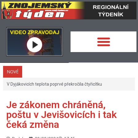
NOVÉ
V Dyjákovicích teplota poprvé překročila čtyřicítku
Je zákonem chráněná,
poštu v Jevišovicích i tak
čeká změna