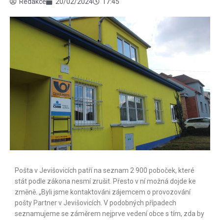
Redakce
20/02/2024
17:45
Pošta v Jevišovicích patří na seznam 2 900 poboček, které
stát podle zákona nesmí zrušit. Přesto v ní možná dojde ke
změně. „Byli jsme kontaktováni zájemcem o provozování
pošty Partner v Jevišovicích. V podobných případech
seznamujeme se záměrem nejprve vedení obce s tím, zda by