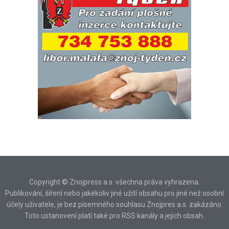
Copyright © Znojpress a.s. všechna práva vyhrazena.
Publikování, šíření nebo jakékoliv jiné užití obsahu pro jiné než osobní
účely uživatele, je bez písemného souhlasu Znojpres a.s. zakázáno.
Toto ustanovení platí také pro RSS kanály a jejich obsah.