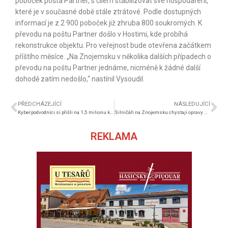
poboček pošta Partner, s cílem stabilizovat své hospodaření,
které je v současné době stále ztrátové. Podle dostupných
informací je z 2 900 poboček již zhruba 800 soukromých. K
převodu na poštu Partner došlo v Hostimi, kde probíhá
rekonstrukce objektu. Pro veřejnost bude otevřena začátkem
příštího měsíce. „Na Znojemsku v několika dalších případech o
převodu na poštu Partner jednáme, nicméně k žádné další
dohodě zatím nedošlo,“ nastínil Vysoudil.
PŘEDCHÁZEJÍCÍ
NÁSLEDUJÍCÍ
Kyberpodvodníci si přišli na 1,5 milionu korun
Silničáři na Znojemsku chystají opravy za 300 milionů
REKLAMA