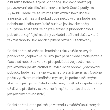
o ni sama neměla zájem. V případě Jevišovic město její
provozování odmítlo,“ informoval mluvčí České pošty Ivo
Vysoudil. Dodal, že se jim mezitím ozvalo několik další
zájemců. Jak nastínil, pokud bude někdo vybrán, bude mu
nabídnuta k odkoupení také budova jevišovické pošty.
Současně zdůraznil, že pošta Partner je plnohodnotnou
pobočkou zajišťující všechny základní poštovní služby, které
tak zůstanou v Jevišovicích plném rozsahu zachovány.
Česká pošta od začátku letošního roku zrušila na svých
pobočkách „doplňkové“ služby, jako je například prodej novin a
časopisů nebo Sazku. Lze předpokládat, že je zájemce o
provozování pošty Partner v Jevišovicích obnoví. „Zachování
pobočky bude mít hlavně význam pro starší generaci. Osobně
poštu využívám minimálně a myslím, že pošta s některými
službami jako je například zásilkovna, poněkud zaspala, a že ji
už dávno předběhly soukromé firmy,“ komentoval jeden z
jevišovických živnostníků.
Česká pošta i letos pokračuje v trendu zavádění soukromých