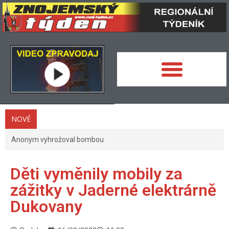
NOVÉ
Anonym vyhrožoval bombou
Děti vyměnily mobily za
zážitky v Jaderné elektrárně
Dukovany