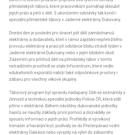
příměstských táborů, které pracovníkům pomáhají skloubit
jejich práci a péči o děti. S ukončením odstávky tak končí i
speciální příměstské tábory v Jaderné elektrárny Dukovany.
Dnešní den je poslední pro dvacet pět dětí zaměstnanců
elektrárny a dodavatelů, kteří v rámci zajištění nepřetržitého
provozu elektrárny a prací při odstávce bloku strávili týden v
Jaderné elektrárně Dukovany nebo v jejím blízkém okolí.
Zázemím pro příchod dětí na příměstský tábor v tomto
netradičním prostředí se stalo Infocentrum, které vedle
edukativních exponátů nabízí také odpočinkové prostory i
zábavu pro všechny věkové skupiny.
Táborový program byl opravdu našlapaný. Děti se seznámily s
činností a technikou speciální jednotky Policie ČR, která sídlí
přímo v elektrárně. Během návštěvy dukovanské jednotky
hasičů se naučily základy první pomoci a dozvěděly se
spoustu informací o jejich práci. Prohlédly si výcvikový
trenažer a havarijní kryt, podívaly se do Přečerpávací vodní
elektrárny Dalešice nebo vyrazily na výlet do zábavního