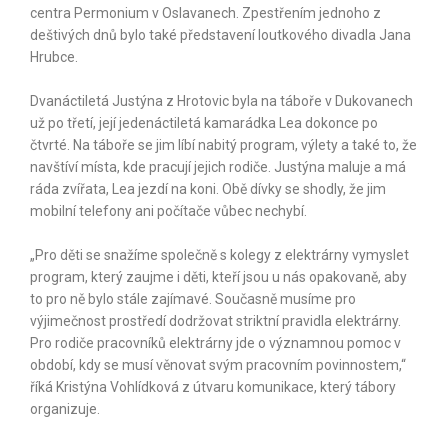
centra Permonium v Oslavanech. Zpestřením jednoho z
deštivých dnů bylo také představení loutkového divadla Jana
Hrubce.
Dvanáctiletá Justýna z Hrotovic byla na táboře v Dukovanech
už po třetí, její jedenáctiletá kamarádka Lea dokonce po
čtvrté. Na táboře se jim líbí nabitý program, výlety a také to, že
navštíví místa, kde pracují jejich rodiče. Justýna maluje a má
ráda zvířata, Lea jezdí na koni. Obě dívky se shodly, že jim
mobilní telefony ani počítače vůbec nechybí.
„Pro děti se snažíme společně s kolegy z elektrárny vymyslet
program, který zaujme i děti, kteří jsou u nás opakovaně, aby
to pro ně bylo stále zajímavé. Současně musíme pro
výjimečnost prostředí dodržovat striktní pravidla elektrárny.
Pro rodiče pracovníků elektrárny jde o významnou pomoc v
období, kdy se musí věnovat svým pracovním povinnostem,“
říká Kristýna Vohlídková z útvaru komunikace, který tábory
organizuje.