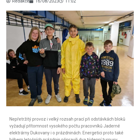
Redakce
16/08/2023
11:02
Nepřetržitý provoz i velký rozsah prací při odstávkách bloků
vyžadují přítomnost vysokého počtu pracovníků Jaderné
elektrárny Dukovany i o prázdninách. Energetici proto také
během letošních prázdnin připravili dva týdenní turnusy