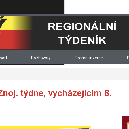
port
Rozhovory
Firemní inzerce
P
Znoj. týdne, vycházejícím 8.