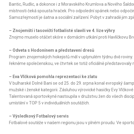
Bantic, Rudlic, a dokonce i z Moravského Krumlova a Nového Šaldor
místnosti čeká spousta hraček. Pro odpolední spánek nebo odpočin
Samozřejmostí je šatna a sociální zařízení. Pobyt v zahradě jim zpř
– Znojemští i tasovičtí fotbalisté slavili ve 4. lize výhry
Znojmo muselo otáčet skóre v domácím utkání proti Havlíčkovu Brod
– Odveta s Hodonínem a představení dresů
Program znojemských hokejistů měl v uplynulém týdnu dvě roviny. Spo
řekněme společenskou, ve čtvrtek se totiž oficiálně představovaly
– Eva Vlčková pomohla reprezentaci ke zlatu
V bulharské Dolné Bani se od 25. do 29. srpna konal evropský šam
mužské i ženské kategorii. Zásluhou výrovické hasičky Evy Vlčkové
Talentovaná sportovkyně nastoupila v družstvu žen do všech disci
umístění v TOP 5 v individuálních soutěžích.
– Výsledkový Fotbalový servis
Fotbalové soutěže v našem regionu jsou v plném proudu. Ve sportov