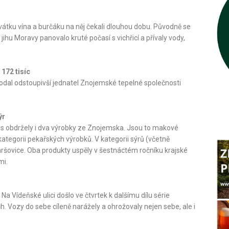
i svátku vína a burčáku na něj čekali dlouhou dobu. Původně se
Na jihu Moravy panovalo kruté počasí s vichřicí a přívaly vody,
172 tisíc
podal odstoupivší jednatel Znojemské tepelné společnosti
ýr
tos obdržely i dva výrobky ze Znojemska. Jsou to makové
kategorii pekařských výrobků. V kategorii sýrů (včetně
aršovice. Oba produkty uspěly v šestnáctém ročníku krajské
mi.
Na Vídeňské ulici došlo ve čtvrtek k dalšímu dílu série
. Vozy do sebe cíleně narážely a ohrožovaly nejen sebe, ale i