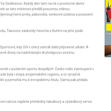
fa-Sedlešovic. Kaž­dý den tam na ně v prostorné denní
ek se tato místnost předělí posuvnou stěnou.
íjemňují herní prvky, pískoviště, venkovní učebna a posezení.
u, Tasovice zaskočily favorita z Kuřimi na jeho půdě
rtovní, kdy Orli v úterý sehráli další přípravné utkání. A
 nové dresy na nadcházející druholigovou sezónu.
pionát v požárním sportu dospělých. Česko mělo zastoupení v
 zde byla i stopa znojemského regionu, a to výrazná.
plín a pomohla mu k evropskému titulu. Sama pak přidala
ní rubrice najdete přehledný tabulkový a výsledkový servis.