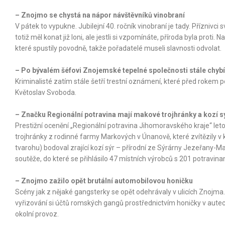
– Znojmo se chystá na nápor návštěvníků vinobraní
V pátek to vypukne. Jubilejní 40. ročník vinobraní je tady. Příznivc
totiž měl konat již loni, ale jestli si vzpomínáte, příroda byla proti. 
které spustily povodně, takže pořadatelé museli slavnosti odvolat.
– Po bývalém šéfovi Znojemské tepelné společnosti stále chybí 
Kriminalisté zatím stále šetří trestní oznámení, které před rokem 
Květoslav Svoboda.
– Značku Regionální potravina mají makové trojhránky a kozí s
Prestižní ocenění „Regionální potravina Jihomoravského kraje“ le
trojhránky z rodinné farmy Markových v Únanově, které zvítězily v 
tvarohu) bodoval zrající kozí sýr – přírodní ze Sýrárny Jezeřany-M
soutěže, do které se přihlásilo 47 místních výrobců s 201 potravina
– Znojmo zažilo opět brutální automobilovou honičku
Scény jak z nějaké gangsterky se opět odehrávaly v ulicích Znojma. 
vyřizování si účtů romských gangů prostřednictvím honičky v autech
okolní provoz.