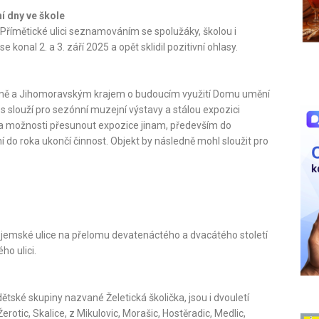
í dny ve škole
na Přímětické ulici seznamováním se spolužáky, školou i
nal 2. a 3. září 2025 a opět sklidil pozitivní ohlasy.
ě a Jihomoravským krajem o budoucím využití Domu umění
 slouží pro sezónní muzejní výstavy a stálou expozici
a možnosti přesunout expozice jinam, především do
do roka ukončí činnost. Objekt by následně mohl sloužit pro
znojemské ulice na přelomu devatenáctého a dvacátého století
o ulici.
ětské skupiny nazvané Želetická školička, jsou i dvouletí
erotic, Skalice, z Mikulovic, Morašic, Hostěradic, Medlic,