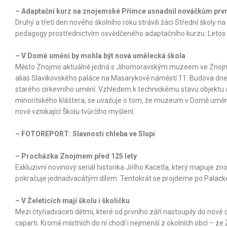
– Adaptační kurz na znojemské Přímce usnadnil nováčkům prvn
Druhý a třetí den nového školního roku strávili žáci Střední školy 
pedagogy prostřednictvím osvědčeného adaptačního kurzu. Letos se ko
– V Domě umění by mohla být nová umělecká škola
Město Znojmo aktuálně jedná s Jihomoravským muzeem ve Znojm
alias Slavíkovského paláce na Masarykově náměstí 11. Budova dnes
starého církevního umění. Vzhledem k technickému stavu objektu 
minoritského kláštera, se uvažuje o tom, že muzeum v Domě umění 
nově vznikající Školu tvůrčího myšlení.
– FOTOREPORT: Slavnosti chleba ve Slupi
– Procházka Znojmem před 125 lety
Exkluzivní novinový seriál historika Jiřího Kacetla, který mapuje 
pokračuje jednadvacátým dílem. Tentokrát se projdeme po Palackéh
– V Želeticích mají školu i školičku
Mezi čtyřiadvaceti dětmi, které od prvního září nastoupily do nové d
caparti. Kromě místních do ní chodí i nejmenší z okolních obcí – ze Ž