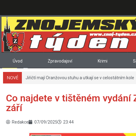
Úvod
Zpravodajsví
Krimi
S
NOVÉ
Jiřičtí mají Oranžovou stuhu a utkají se v celostátním kole
Co najdete v tištěném vydání 
září
Redakce
07/09/2025
23:44