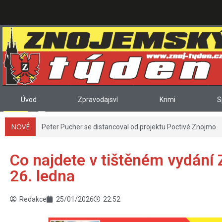
Úvod
Zpravodajsví
Krimi
S
NOVÉ
Co najdete v tištěném vydání 
26. ledna
Redakce
25/01/2026
22:52