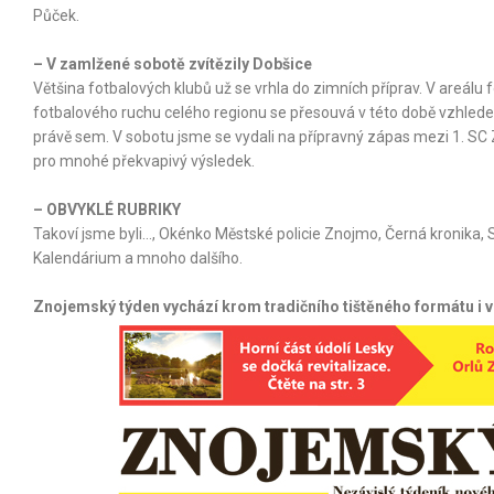
Půček.
– V zamlžené sobotě zvítězily Dobšice
Většina fotbalových klubů už se vrhla do zimních příprav. V areálu 
fotbalového ruchu celého regionu se přesouvá v této době vzhlede
právě sem. V sobotu jsme se vydali na přípravný zápas mezi 1. SC Z
pro mnohé překvapivý výsledek.
– OBVYKLÉ RUBRIKY
Takoví jsme byli…, Okénko Městské policie Znojmo, Černá kronika, S
Kalendárium a mnoho dalšího.
Znojemský týden vychází krom tradičního tištěného formátu i 