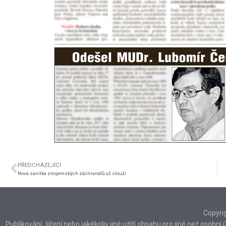
PŘEDCHÁZEJÍCÍ
Nová sanitka znojemských záchranářů už slouží
Copyri
Publikování, šíření nebo jakékoliv jiné užití obsahu pro jiné než osob