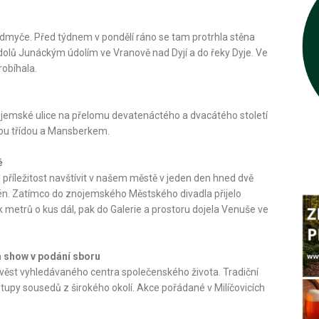
dmyče. Před týdnem v pondělí ráno se tam protrhla stěna
a dolů Junáckým údolím ve Vranově nad Dyjí a do řeky Dyje. Ve
obíhala.
znojemské ulice na přelomu devatenáctého a dvacátého století
kou třídou a Mansberkem.
ě
říležitost navštívit v našem městě v jeden den hned dvě
én. Zatímco do znojemského Městského divadla přijelo
 metrů o kus dál, pak do Galerie a prostoru dojela Venuše ve
ná show v podání sboru
 pověst vyhledávaného centra společenského života. Tradiční
stupy sousedů z širokého okolí. Akce pořádané v Milíčovicích