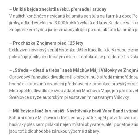
– Uniklá kejda znečistila řeku, přehradu i studny
V našich končinách nevídaná kalamita se stala na farmě u obce Po
jímky, odkud vyteklo na 3 000 kubíků výkalů od krav. Kejda se valil
Znojemském týdnu jsme zmapovali den po dni, jak tato kalamita pr
– Procházka Znojmem před 125 lety
Exkluzivní novinový seriál historika Jiřího Kacetla, který mapuje 
pokračuje jubilejním třicátým dílem. Tentokrát se projdeme Pražs
– „Středa – divadla třeba“ aneb Máchův Máj i Válovky ve Znojm
Opravdový fanoušek divadla měl o předminulé středě mimořádnou p
hodně diskutovaná divadelní představení z produkce pražských sc
Metropolitní divadlo se svou adaptací Máchova Máje, jen pár stovek
Švehlovce s ryze autorským představením nazvaným Válovky.
– Milíčovice tančily s hasiči: Návštěvníky bavil Vasr Band i vtip
Kulturní dům v Milíčovicích třetí lednový pátek opět potvrdil svou
hasičský ples sem přilákal nejen místní obyvatele, ale i početné zá
jsou totiž dlouhodobě zárukou výborné zábavy.