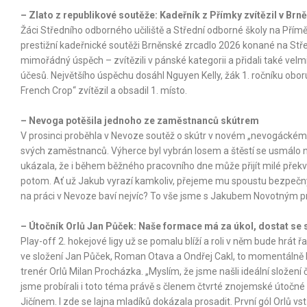
– Zlato z republikové soutěže: Kadeřník z Přímky zvítězil v Brně
Žáci Středního odborného učiliště a Střední odborné školy na Přímět
prestižní kadeřnické soutěži Brněnské zrcadlo 2026 konané na St
mimořádný úspěch – zvítězili v pánské kategorii a přidali také vel
účesů. Největšího úspěchu dosáhl Nguyen Kelly, žák 1. ročníku obor
French Crop“ zvítězil a obsadil 1. místo.
– Nevoga potěšila jednoho ze zaměstnanců skútrem
V prosinci proběhla v Nevoze soutěž o skútr v novém „nevogáckém
svých zaměstnanců. Výherce byl vybrán losem a štěstí se usmálo na
ukázala, že i během běžného pracovního dne může přijít milé překva
potom. Ať už Jakub vyrazí kamkoliv, přejeme mu spoustu bezpečných k
na práci v Nevoze baví nejvíc? To vše jsme s Jakubem Novotným pr
– Útočník Orlů Jan Půček: Naše formace má za úkol, dostat se 
Play-off 2. hokejové ligy už se pomalu blíží a roli v něm bude hrát
ve složení Jan Půček, Roman Otava a Ondřej Cakl, to momentálně 
trenér Orlů Milan Procházka. „Myslím, že jsme našli ideální složení 
jsme probírali i toto téma právě s členem čtvrté znojemské út
Jičínem. I zde se lajna mladíků dokázala prosadit. První gól Orlů vst