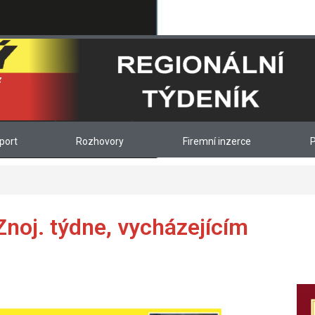
port
Rozhovory
Firemní inzerce
P
Znoj. týdne, vycházejícím