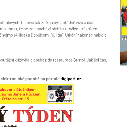
fotbalových Tasovic tak začíná být pořádně živo a část
m k tomu, že se zde nachází hřiště s umělým trávníkem,
nojmo (4. liga) a Dobšicemi (6. liga). Utkání nakonec nabídlo
outěžní křížovka o poukaz do restaurace Bristol, Jak šel čas,
v elektronické podobě na portále
digiport.cz