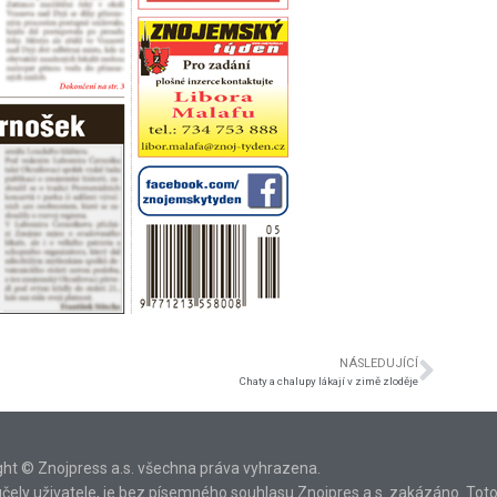
NÁSLEDUJÍCÍ
Chaty a chalupy lákají v zimě zloděje
ght © Znojpress a.s. všechna práva vyhrazena.
ní účely uživatele, je bez písemného souhlasu Znojpres a.s. zakázáno. Tot