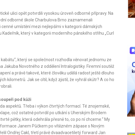
ické ulici opět potvrdili vysokou úroveň odborné přípravy. Na
řední odborné škole Charbulova Brno zaznamenali
mi cenné umístění mezi nejlepšími v kategorii dámských
u Kadeřník, který v kategorii moderního pánského střihu „Curl
 kabátu“, který se společnost rozhodla věnovat jednomu ze
 Jakuba Novotného z oddělení Intralogistiky. Firemní soutěž
pení a právě takové, které člověku udělá radost ještě dlouho
ilometrů. Jak se cítil, když zjistil, že vyhrál skútr? A co ho
obrali.
soupeři pod kůži
 řada aspektů. Třeba i výkon čtvrtých formací. Té znojemské,
klape, což ostatně potvrdil po utkání s Uherským Brodem
čtvrté pětky, která odehrála přesně to, co po ní chceme.“ My
očné formace Janem Půčkem po vítězném zápase s Novým
řelil Ondřej Cakl, třetí právě dvaadvacetiletý forward Jan