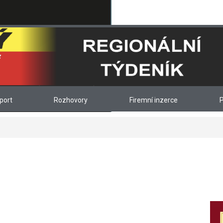
port
Rozhovory
Firemní inzerce
P