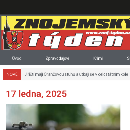
Úvod
Zpravodajsví
Krimi
S
NOVÉ
Jiřičtí mají Oranžovou stuhu a utkají se v celostátním kole
17 ledna, 2025