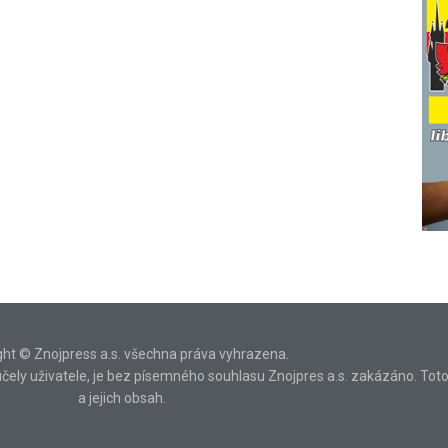
ght © Znojpress a.s. všechna práva vyhrazena.
ní účely uživatele, je bez písemného souhlasu Znojpres a.s. zakázáno. Tot
a jejich obsah.