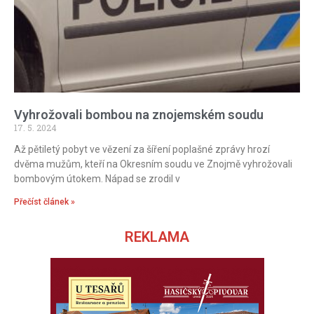
Vyhrožovali bombou na znojemském soudu
17. 5. 2024
Až pětiletý pobyt ve vězení za šíření poplašné zprávy hrozí
dvěma mužům, kteří na Okresním soudu ve Znojmě vyhrožovali
bombovým útokem. Nápad se zrodil v
Přečíst článek »
REKLAMA