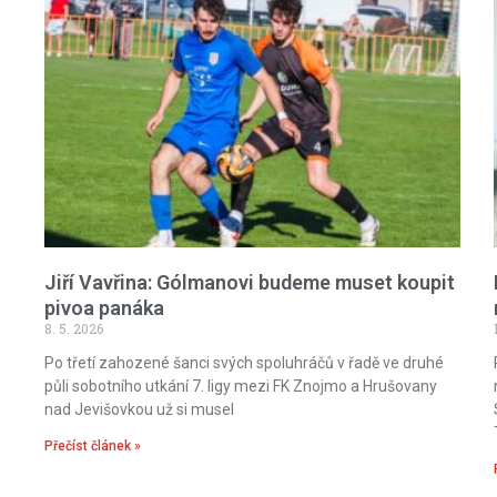
Jiří Vavřina: Gólmanovi budeme muset koupit
pivoa panáka
8. 5. 2026
Po třetí zahozené šanci svých spoluhráčů v řadě ve druhé
půli sobotního utkání 7. ligy mezi FK Znojmo a Hrušovany
nad Jevišovkou už si musel
Přečíst článek »