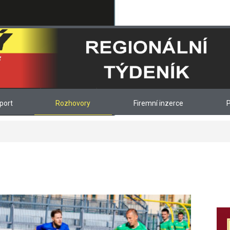
port
Rozhovory
Firemní inzerce
P