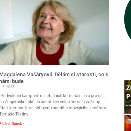
Magdalena Vašáryová: Dělám si starosti, co s
námi bude
1. 5. 2026
Předvolební kampaně do letošních komunálních a pro nás
na Znojemsku také do senátních voleb pomalu začínají.
Start kampaně pro obhájení mandátu stávajícího senátora
Tomáše Třetiny
Přečíst článek »