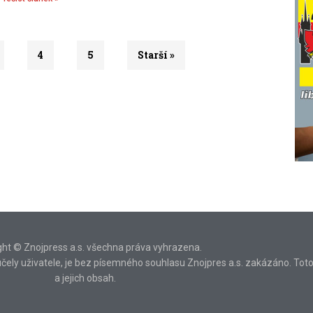
4
5
Starší »
ght © Znojpress a.s. všechna práva vyhrazena.
ní účely uživatele, je bez písemného souhlasu Znojpres a.s. zakázáno. Tot
a jejich obsah.