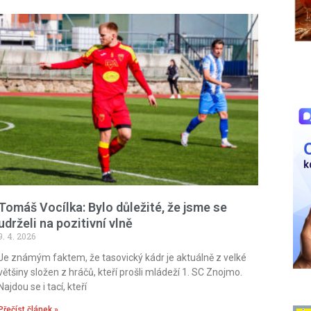
Tomáš Vocílka: Bylo důležité, že jsme se
udrželi na pozitivní vlně
9. 4. 2026
Je známým faktem, že tasovický kádr je aktuálně z velké
většiny složen z hráčů, kteří prošli mládeží 1. SC Znojmo.
Najdou se i tací, kteří
Přečíst článek »