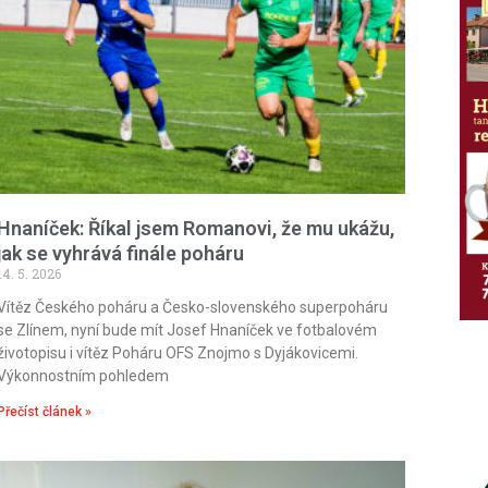
Hnaníček: Říkal jsem Romanovi, že mu ukážu,
jak se vyhrává finále poháru
14. 5. 2026
Vítěz Českého poháru a Česko-slovenského superpoháru
se Zlínem, nyní bude mít Josef Hnaníček ve fotbalovém
životopisu i vítěz Poháru OFS Znojmo s Dyjákovicemi.
Výkonnostním pohledem
Přečíst článek »