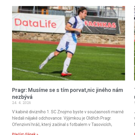
Pragr: Musíme se s tím porvat,nic jiného nám
nezbývá
24. 4. 2026
V kabině divizního 1. SC Znojmo byste v současnosti marně
hledali nějaké odchovance. Výjimkou je Oldřich Pragr.
Ofenzivní hráč, který začínal s fotbalem v Tasovicích,
Přečíst článek »