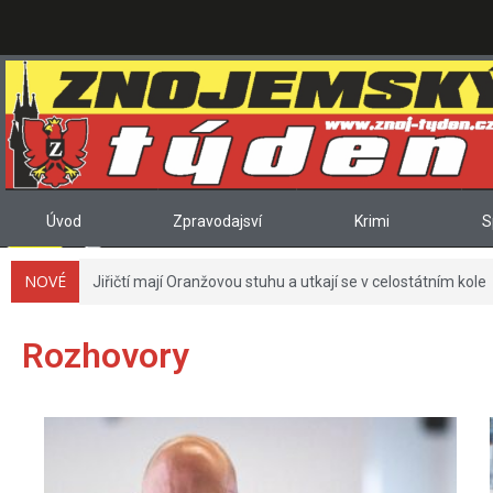
Úvod
Zpravodajsví
Krimi
S
NOVÉ
Jiřičtí mají Oranžovou stuhu a utkají se v celostátním kole
Rozhovory