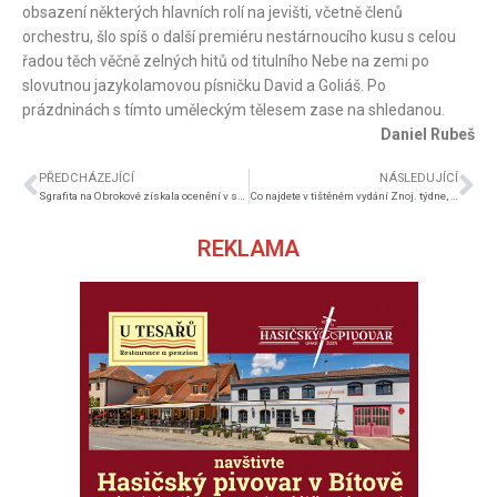
obsazení některých hlavních rolí na jevišti, včetně členů
orchestru, šlo spíš o další premiéru nestárnoucího kusu s celou
řadou těch věčně zelných hitů od titulního Nebe na zemi po
slovutnou jazykolamovou písničku David a Goliáš. Po
prázdninách s tímto uměleckým tělesem zase na shledanou.
Daniel Rubeš
PŘEDCHÁZEJÍCÍ
NÁSLEDUJÍCÍ
Sgrafita na Obrokové získala ocenění v soutěži Památka roku
Co najdete v tištěném vydání Znoj. týdne, vycházejícím 13. dubna
REKLAMA