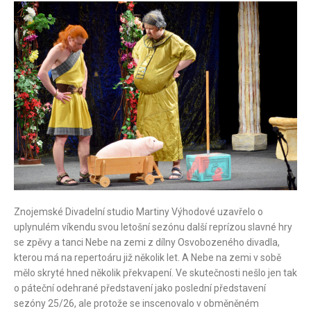
Znojemské Divadelní studio Martiny Výhodové uzavřelo o
uplynulém víkendu svou letošní sezónu další reprízou slavné hry
se zpěvy a tanci Nebe na zemi z dílny Osvobozeného divadla,
kterou má na repertoáru již několik let. A Nebe na zemi v sobě
mělo skryté hned několik překvapení. Ve skutečnosti nešlo jen tak
o páteční odehrané představení jako poslední představení
sezóny 25/26, ale protože se inscenovalo v obměněném