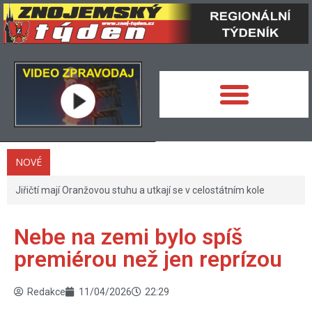
NOVÉ
Jiřičtí mají Oranžovou stuhu a utkají se v celostátním kole
Nebe na zemi bylo spíš
premiérou než jen reprízou
Redakce
11/04/2026
22:29