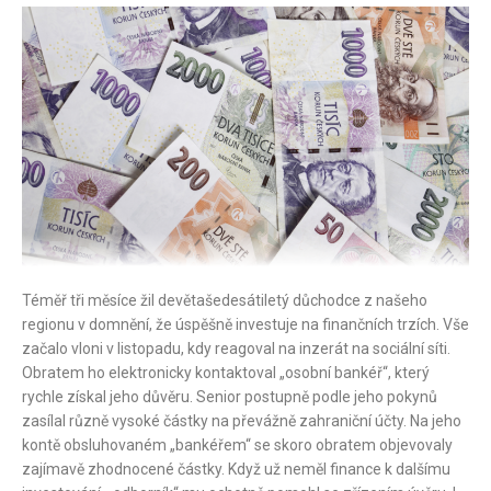
Téměř tři měsíce žil devětašedesátiletý důchodce z našeho
regionu v domnění, že úspěšně investuje na finančních trzích. Vše
začalo vloni v listopadu, kdy reagoval na inzerát na sociální síti.
Obratem ho elektronicky kontaktoval „osobní bankéř“, který
rychle získal jeho důvěru. Senior postupně podle jeho pokynů
zasílal různě vysoké částky na převážně zahraniční účty. Na jeho
kontě obsluhovaném „bankéřem“ se skoro obratem objevovaly
zajímavě zhodnocené částky. Když už neměl finance k dalšímu