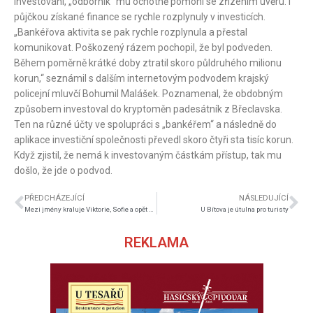
investování, „odborník“ mu ochotně pomohl se zřízením úvěru. I
půjčkou získané finance se rychle rozplynuly v investicích.
„Bankéřova aktivita se pak rychle rozplynula a přestal
komunikovat. Poškozený rázem pochopil, že byl podveden.
Během poměrně krátké doby ztratil skoro půldruhého milionu
korun,“ seznámil s dalším internetovým podvodem krajský
policejní mluvčí Bohumil Malášek. Poznamenal, že obdobným
způsobem investoval do kryptoměn padesátník z Břeclavska.
Ten na různé účty ve spolupráci s „bankéřem“ a následně do
aplikace investiční společnosti převedl skoro čtyři sta tisíc korun.
Když zjistil, že nemá k investovaným částkám přístup, tak mu
došlo, že jde o podvod.
PŘEDCHÁZEJÍCÍ
NÁSLEDUJÍCÍ
Mezi jmény kraluje Viktorie, Sofie a opět Jakub
U Bítova je útulna pro turisty
REKLAMA