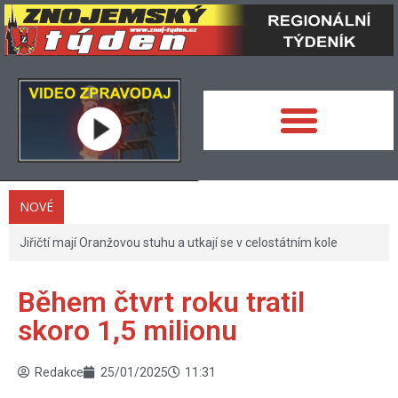
NOVÉ
Jiřičtí mají Oranžovou stuhu a utkají se v celostátním kole
Během čtvrt roku tratil
skoro 1,5 milionu
Redakce
25/01/2025
11:31