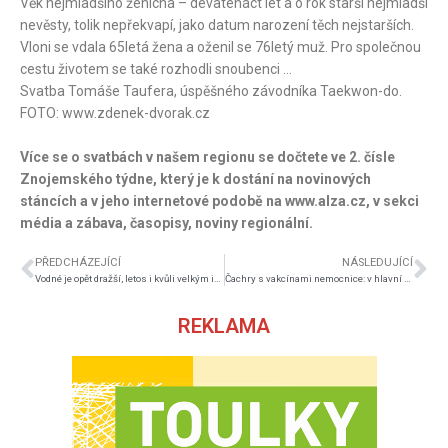
Věk nejmladšího ženicha – devatenáct let a o rok starší nejmladší
nevěsty, tolik nepřekvapí, jako datum narození těch nejstarších.
Vloni se vdala 65letá žena a oženil se 76letý muž. Pro společnou
cestu životem se také rozhodli snoubenci …
Svatba Tomáše Taufera, úspěšného závodníka Taekwon-do.
FOTO: www.zdenek-dvorak.cz
Více se o svatbách v našem regionu se dočtete ve 2. čísle
Znojemského týdne, který je k dostání na novinových
stáncích a v jeho internetové podobě na www.alza.cz, v sekci
média a zábava, časopisy, noviny regionální.
PŘEDCHÁZEJÍCÍ
NÁSLEDUJÍCÍ
Vodné je opět dražší, letos i kvůli velkým investicím
Čachry s vakcínami nemocnice: v hlavní roli starosta Málek
REKLAMA