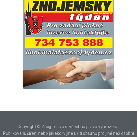
Copyright © Znojpress a.s. všechna práva vyhrazena.
Publikování, šíření nebo jakékoliv jiné užití obsahu pro jiné než osobní