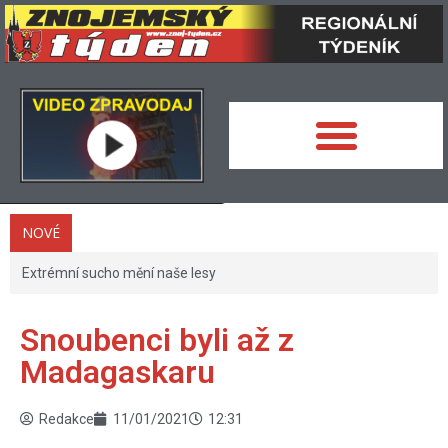
NOVÉ
Extrémní sucho mění naše lesy
Snoubenci byli až z
Madagaskaru
Redakce
11/01/2021
12:31